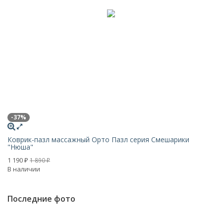
-37%
-
Коврик-пазл массажный Орто Пазл серия Смешарики
К
"Нюша"
1 
1 190
1 890
В 
₽
₽
В наличии
Последние фото