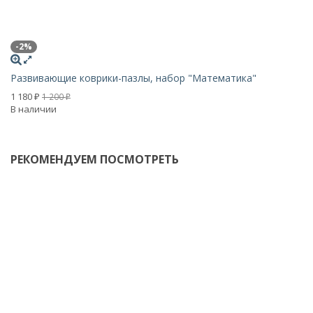
-2%
Х
Развивающие коврики-пазлы, набор "Математика"
Р
1 180
2 
1 200
₽
₽
В наличии
В 
РЕКОМЕНДУЕМ ПОСМОТРЕТЬ