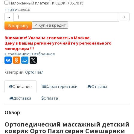
Наложенный платеж ТК СДЭК (+
35,70
)
₽
1 190
1 890
₽
₽
-
+
В корзину
Внимание! Указана стоимость в Москве.
Цену в Вашем регионе уточняйте у регионального
менеджера !!!
К сравнению
В избранное
Категории:
Орто Пазл
Описание
Характеристики
Отзывы
Доставка
Оплата
Обзор
Ортопедический массажный детский
коврик Орто Пазл серия Смешарики