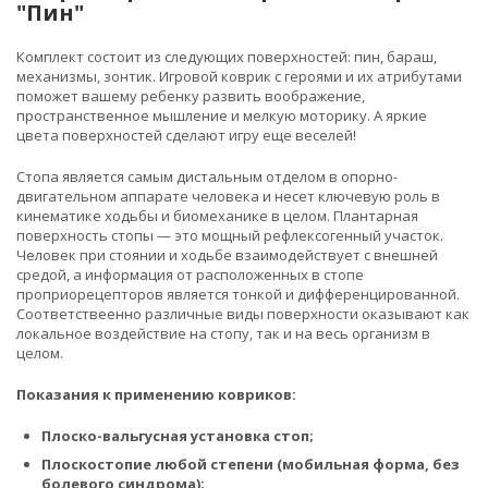
"Пин"
Комплект состоит из следующих поверхностей: пин, бараш,
механизмы, зонтик. Игровой коврик с героями и их атрибутами
поможет вашему ребенку развить воображение,
пространственное мышление и мелкую моторику. А яркие
цвета поверхностей сделают игру еще веселей!
Стопа является самым дистальным отделом в опорно-
двигательном аппарате человека и несет ключевую роль в
кинематике ходьбы и биомеханике в целом. Плантарная
поверхность стопы — это мощный рефлексогенный участок.
Человек при стоянии и ходьбе взаимодействует с внешней
средой, а информация от расположенных в стопе
проприорецепторов является тонкой и дифференцированной.
Соответствеенно различные виды поверхности оказывают как
локальное воздействие на стопу, так и на весь организм в
целом.
Показания к применению ковриков:
Плоско-вальгусная установка стоп;
Плоскостопие любой степени (мобильная форма, без
болевого синдрома);