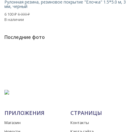
Рулонная резина, резиновое покрытие "Ёлочка" 1.5*5.0 м, 3
P
мм, черный
7
6 100
8 000
₽
₽
В 
В наличии
Последние фото
ПРИЛОЖЕНИЯ
СТРАНИЦЫ
Магазин
Контакты
Новости
Карта сайта