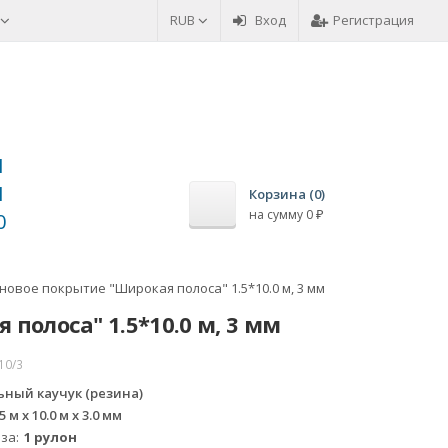
RUB
Вход
Регистрация
1
1
Корзина (
0
)
на сумму
0
₽
0
новое покрытие "Широкая полоса" 1.5*10.0 м, 3 мм
полоса" 1.5*10.0 м, 3 мм
/10/3
ный каучук (резина)
.5 м x 10.0 м x 3.0 мм
 за
1 рулон