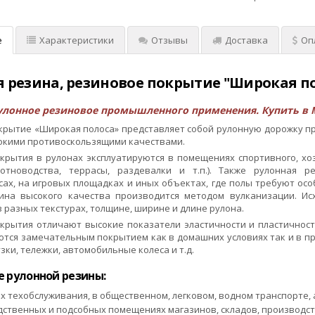
е
Характеристики
Отзывы
Доставка
Оп
 резина, резиновое покрытие "Широкая полос
лонное резиновое промышленного применения. Купить в 
крытие «Широкая полоса» представляет собой рулонную дорожку п
окими противоскользящими качествами.
крытия в рулонах эксплуатируются в помещениях спортивного, хоз
отноводства, террасы, раздевалки и т.п.). Также рулонная 
ах, на игровых площадках и иных объектах, где полы требуют особ
ина высокого качества производится методом вулканизации. Ис
 разных текстурах, толщине, ширине и длине рулона.
крытия отличают высокие показатели эластичности и пластичност
яются замечательным покрытием как в домашних условиях так и в
зки, тележки, автомобильные колеса и т.д.
 рулонной резины:
х техобслуживания, в общественном, легковом, водном транспорте, 
дственных и подсобных помещениях магазинов, складов, производс