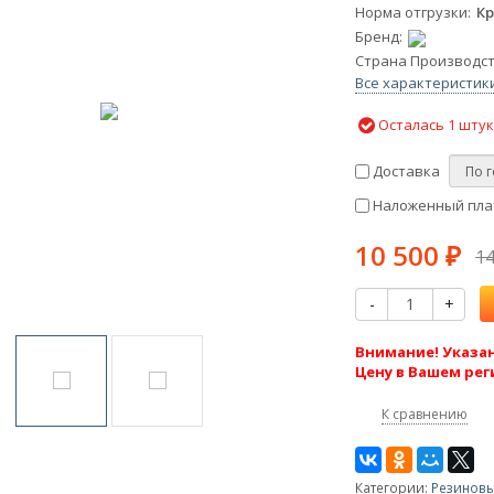
Норма отгрузки
Кр
Бренд
Страна Производс
Все характеристик
Осталась 1 шту
Доставка
Наложенный плат
10 500
₽
1
-
+
Внимание! Указан
Цену в Вашем рег
К сравнению
Категории:
Резинов