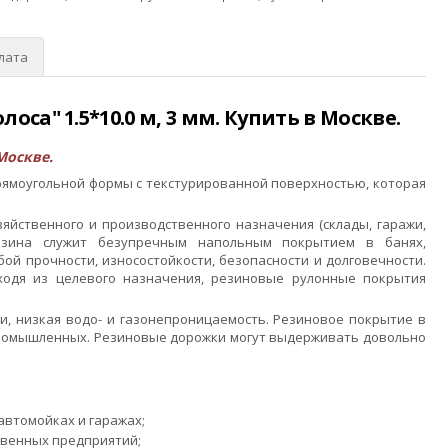
лата
а" 1.5*10.0 м, 3 мм. Купить в Москве.
Москве.
рямоугольной формы с текстурированной поверхностью, которая
яйственного и производственного назначения (склады, гаражи,
резина служит безупречным напольным покрытием в банях,
ой прочности, износостойкости, безопасности и долговечности.
ходя из целевого назначения, резиновые рулонные покрытия
и, низкая водо- и газонепроницаемость. Резиновое покрытие в
 промышленных. Резиновые дорожки могут выдерживать довольно
автомойках и гаражах;
твенных предприятий;