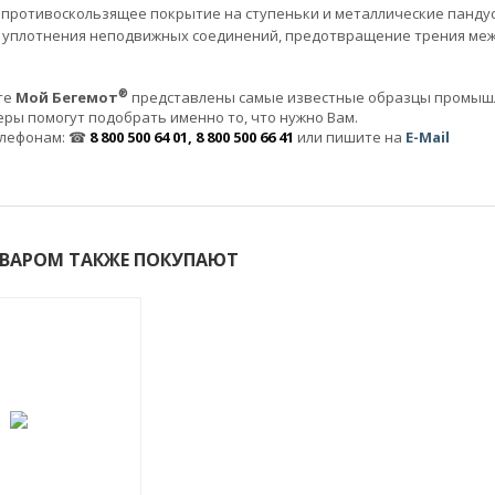
к противоскользящее покрытие на ступеньки и металлические панду
я уплотнения неподвижных соединений, предотвращение трения меж
®
те
Мой Бегемот
представлены самые известные образцы промышл
ы помогут подобрать именно то, что нужно Вам.
елефонам: ☎
8 800 500 64 01, 8 800 500 66 41
или пишите на
E-Mail
ОВАРОМ ТАКЖЕ ПОКУПАЮТ
ХИТ!
-7%