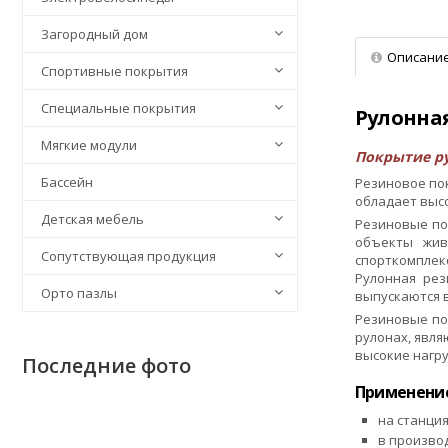
Загородный дом
Описани
Спортивные покрытия
Специальные покрытия
Рулонная
Мягкие модули
Покрытие ру
Бассейн
Резиновое по
обладает выс
Детская мебель
Резиновые по
объекты жив
Сопутствующая продукция
спорткомплекс
Рулонная рез
Орто пазлы
выпускаются в
Резиновые по
рулонах, явл
высокие нагру
Последние фото
Применение
на станция
в произво