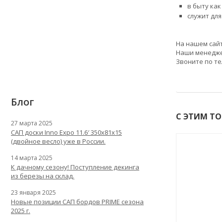
в быту ка
служит дл
На нашем сай
Наши менеджер
Звоните по т
Блог
С ЭТИМ Т
27 марта 2025
САП доски Inno Expo 11.6′ 350x81x15
(двойное весло) уже в России.
14 марта 2025
К дачному сезону! Поступление декинга
из березы на склад.
23 января 2025
Новые позиции САП бордов PRIME сезона
2025 г.