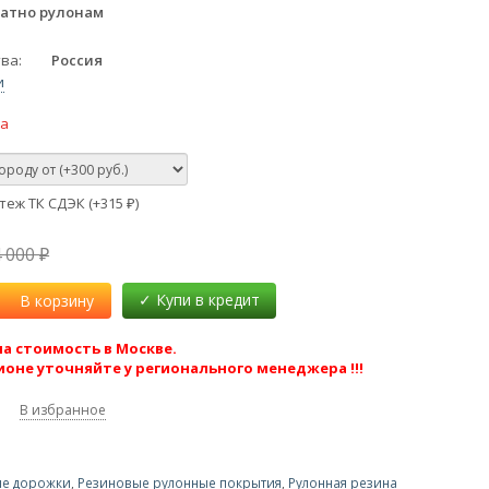
атно рулонам
тва
Россия
и
ка
еж ТК СДЭК (+
315
)
₽
4 000
₽
В корзину
а стоимость в Москве.
ионе уточняйте у регионального менеджера !!!
В избранное
ые дорожки
,
Резиновые рулонные покрытия
,
Рулонная резина