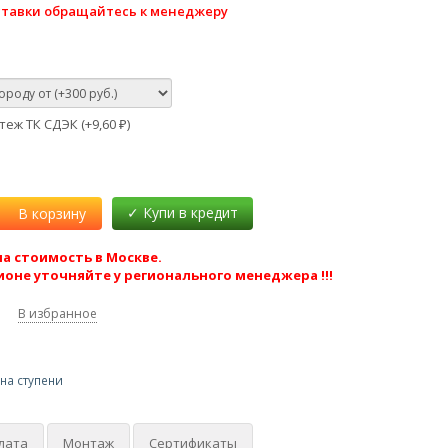
ставки обращайтесь к менеджеру
еж ТК СДЭК (+
9,60
)
₽
В корзину
а стоимость в Москве.
ионе уточняйте у регионального менеджера !!!
В избранное
на ступени
лата
Монтаж
Сертификаты