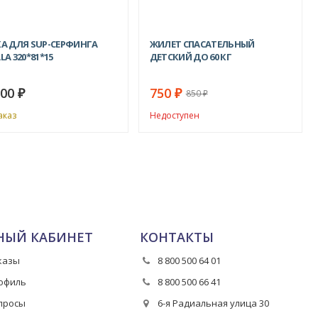
А ДЛЯ SUP-СЕРФИНГА
ЖИЛЕТ СПАСАТЕЛЬНЫЙ
A 320*81*15
ДЕТСКИЙ ДО 60 КГ
900
750
₽
₽
850
₽
аказ
Недоступен
НЫЙ КАБИНЕТ
КОНТАКТЫ
казы
8 800 500 64 01
офиль
8 800 500 66 41
просы
6-я Радиальная улица 30