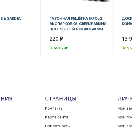
E & GARDEN
ГАЗОННАЯ РЕШЁТКА ERFOLG.
ДОСК
ЭКОПАРКОВКА. GREEN PARKING.
KOHAL
ЦВЕТ ЧЁРНЫЙ 600Х400Х40 ММ
220
13 
₽
В наличии
Под з
ЕНИЯ
СТРАНИЦЫ
ЛИЧ
Контакты
Мои за
Карта сайта
Мой пр
Приватность
Мои за