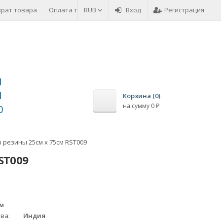
врат товара
Оплата товара
RUB
Вход
Регистрация
1
1
Корзина (
0
)
на сумму
0
₽
0
з резины 25см x 75см RST009
ST009
мм
тва
Индия