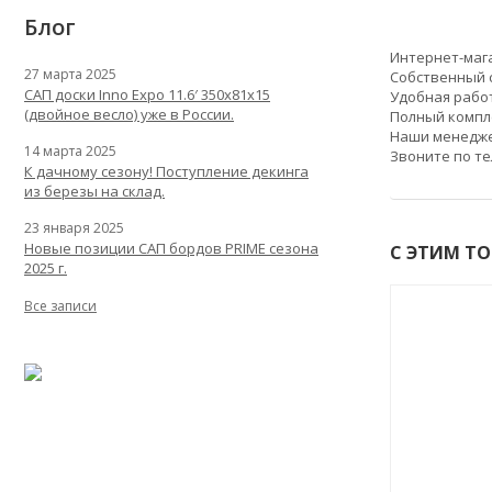
Блог
Интернет-маг
27 марта 2025
Собственный с
САП доски Inno Expo 11.6′ 350x81x15
Удобная работ
(двойное весло) уже в России.
Полный компл
Наши менедже
14 марта 2025
Звоните по т
К дачному сезону! Поступление декинга
из березы на склад.
23 января 2025
Новые позиции САП бордов PRIME сезона
С ЭТИМ Т
2025 г.
Все записи