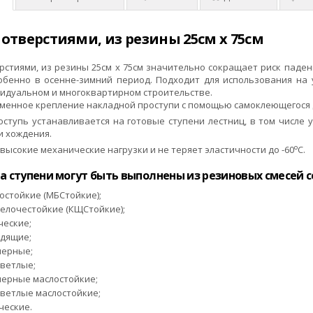
 отверстиями, из резины 25см x 75см
рстиями, из резины 25см x 75см значительно сокращает риск паден
собенно в осенне-зимний период. Подходит для использования на
видуальном и многоквартирном строительстве.
менное крепление накладной проступи с помощью самоклеющегося д
оступь устанавливается на готовые ступени лестниц, в том числ
и хождения.
о
ысокие механические нагрузки и не теряет эластичности до -60
С.
а ступени могут быть выполнены из резиновых смесей 
остойкие (МБСтойкие);
елочестойкие (КЩСтойкие);
ческие;
дящие;
ерные;
ветлые;
ерные маслостойкие;
ветлые маслостойкие;
ческие.