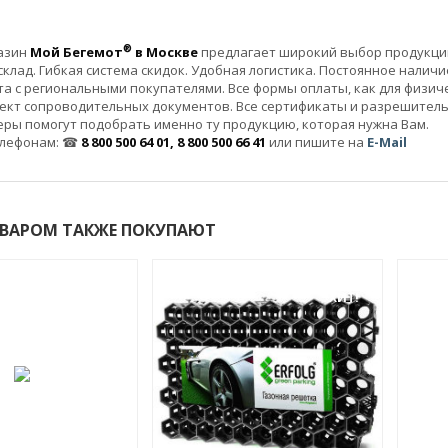
®
азин
Мой Бегемот
в Москве
предлагает широкий выбор продукции
клад. Гибкая система скидок. Удобная логистика. Постоянное налич
а с региональными покупателями. Все формы оплаты, как для физичес
ект сопроводительных документов. Все сертификаты и разрешител
ры помогут подобрать именно ту продукцию, которая нужна Вам.
елефонам: ☎
8 800 500 64 01, 8 800 500 66 41
или пишите на
E-Mail
ОВАРОМ ТАКЖЕ ПОКУПАЮТ
ХИТ!
ХИТ!