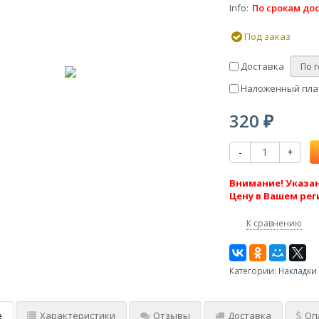
Info
По срокам до
Под заказ
Доставка
Наложенный плат
320
₽
-
+
Внимание! Указан
Цену в Вашем рег
К сравнению
Категории:
Накладки 
е
Характеристики
Отзывы
Доставка
Оп