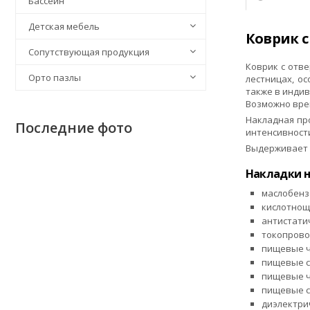
Бассейн
Детская мебель
Коврик с
Сопутствующая продукция
Коврик с отве
Орто пазлы
лестницах, о
также в инди
Возможно вре
Накладная пр
Последние фото
интенсивност
Выдерживает в
Накладки н
маслобенз
кислотнощ
антистати
токопрово
пищевые ч
пищевые с
пищевые ч
пищевые с
диэлектри