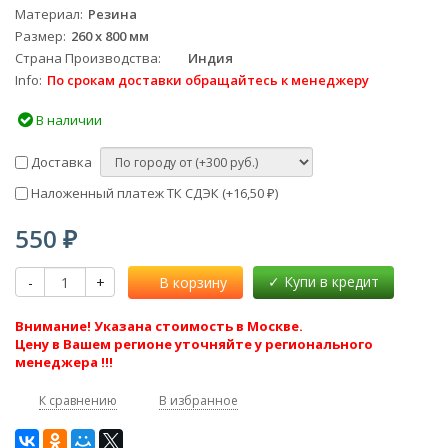
Материал
Резина
Размер
260 x 800 мм
Страна Производства
Индия
Info
По срокам доставки обращайтесь к менеджеру
В наличии
Доставка
Наложенный платеж ТК СДЭК (+
16,50
)
₽
550
₽
-
+
В корзину
Внимание! Указана стоимость в Москве.
Цену в Вашем регионе уточняйте у регионального
менеджера !!!
К сравнению
В избранное