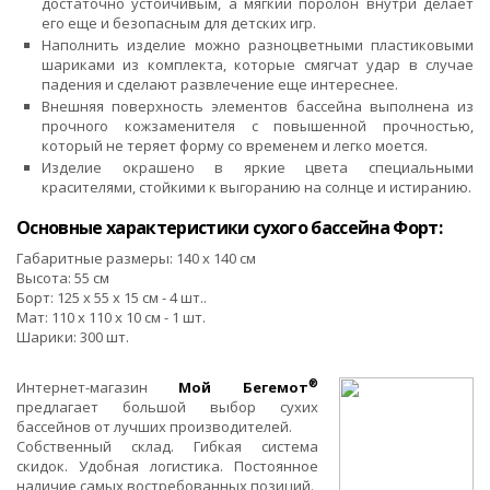
достаточно устойчивым, а мягкий поролон внутри делает
его еще и безопасным для детских игр.
Наполнить изделие можно разноцветными пластиковыми
шариками из комплекта, которые смягчат удар в случае
падения и сделают развлечение еще интереснее.
Внешняя поверхность элементов бассейна выполнена из
прочного кожзаменителя с повышенной прочностью,
который не теряет форму со временем и легко моется.
Изделие окрашено в яркие цвета специальными
красителями, стойкими к выгоранию на солнце и истиранию.
Основные характеристики сухого бассейна Форт:
Габаритные размеры: 140 x 140 см
Высота: 55 см
Борт: 125 х 55 х 15 см - 4 шт..
Мат: 110 х 110 х 10 см - 1 шт.
Шарики: 300 шт.
®
Интернет-магазин
Мой Бегемот
предлагает большой выбор сухих
бассейнов от лучших производителей.
Собственный склад. Гибкая система
скидок. Удобная логистика. Постоянное
наличие самых востребованных позиций.