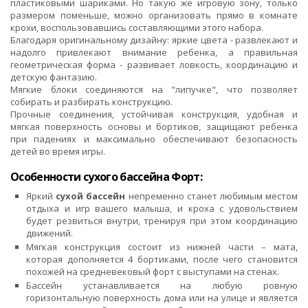
пластиковыми шариками. Но такую же игровую зону, только
размером поменьше, можно организовать прямо в комнате
крохи, воспользовавшись составляющими этого набора.
Благодаря оригинальному дизайну: яркие цвета - развлекают и
надолго привлекают внимание ребенка, а правильная
геометрическая форма - развивает ловкость, координацию и
детскую фантазию.
Мягкие блоки соединяются на "липучке", что позволяет
собирать и разбирать конструкцию.
Прочные соединения, устойчивая конструкция, удобная и
мягкая поверхность основы и бортиков, защищают ребенка
при падениях и максимально обеспечивают безопасность
детей во время игры.
Особенности сухого бассейна Форт:
Яркий
сухой бассейн
непременно станет любимым местом
отдыха и игр вашего малыша, и кроха с удовольствием
будет резвиться внутри, тренируя при этом координацию
движений.
Мягкая конструкция состоит из нижней части – мата,
которая дополняется 4 бортиками, после чего становится
похожей на средневековый форт с выступами на стенах.
Бассейн устанавливается на любую ровную
горизонтальную поверхность дома или на улице и является