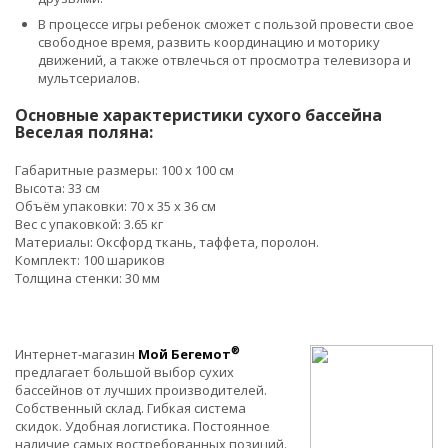
В процессе игры ребенок сможет с пользой провести свое
свободное время, развить координацию и моторику
движений, а также отвлечься от просмотра телевизора и
мультсериалов.
Основные характеристики сухого бассейна
Веселая поляна:
Габаритные размеры: 100 x 100 см
Высота: 33 см
Объём упаковки: 70 x 35 x 36 см
Вес с упаковкой: 3.65 кг
Материалы: Оксфорд ткань, таффета, поролон.
Комплект: 100 шариков
Толщина стенки: 30 мм
®
Интернет-магазин
Мой Бегемот
предлагает большой выбор сухих
бассейнов от лучших производителей.
Собственный склад. Гибкая система
скидок. Удобная логистика. Постоянное
наличие самых востребованных позиций.