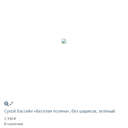
Сухой бассейн «Веселая поляна», без шариков, зеленый.
Су
2 390
2 
₽
В наличии
В 