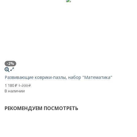
-2%
Х
Развивающие коврики-пазлы, набор "Математика"
Р
1 180
2 
1 200
₽
₽
В наличии
В 
РЕКОМЕНДУЕМ ПОСМОТРЕТЬ