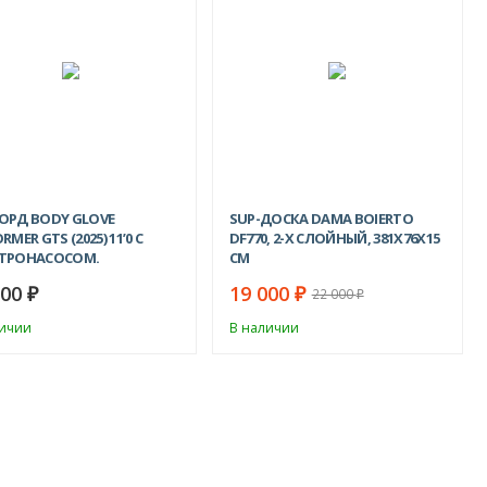
-14%
ОРД BODY GLOVE
SUP-ДОСКА DAMA BOIERTO
RMER GTS (2025) 11’0 С
DF770, 2-Х СЛОЙНЫЙ, 381X76X15
ТРОНАСОСОМ.
СМ
900
19 000
₽
₽
22 000
₽
личии
В наличии