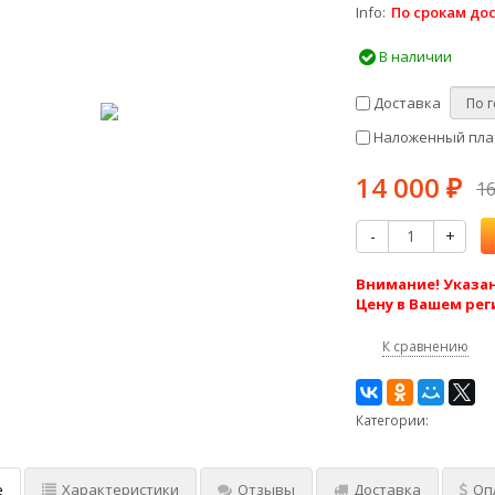
Info
По срокам до
В наличии
Доставка
Наложенный плат
14 000
₽
1
-
+
Внимание! Указан
Цену в Вашем рег
К сравнению
Категории:
е
Характеристики
Отзывы
Доставка
Оп