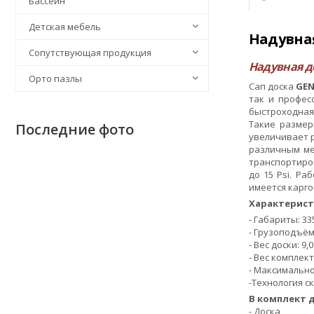
Бассейн
Детская мебель
Надувная
Сопутствующая продукция
Надувная до
Орто пазлы
Сап доска
GEN
так и профес
быстроходная 
Такие размер
Последние фото
увеличивает р
различным ме
транспортиров
до 15 Psi. Р
имеется карго
Характерист
- Габариты: 33
- Грузоподъёмн
- Веc дocки: 9,0 
- Вес комплекта
- Максимально
-Технология ск
В комплект 
- Доска