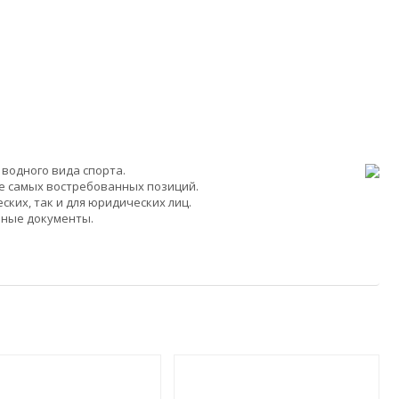
водного вида спорта.
ие самых востребованных позиций.
ких, так и для юридических лиц.
ьные документы.
ХИТ!
NEW!