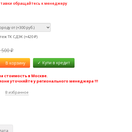
ставки обращайтесь к менеджеру
еж ТК СДЭК (+
420
)
₽
6 500
₽
В корзину
а стоимость в Москве.
ионе уточняйте у регионального менеджера !!!
В избранное
лата