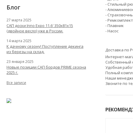
- Стильный рю
Блог
- Алюминиево
- Страховочны
- Ремкомплект
27 марта 2025
- Плавник
САП доски Inno Expo 11.6′ 350x81x15
- Насос
(двойное весло) уже в России.
14 марта 2025
К дачному сезону! Поступление декинга
Доставка по Р
из березы на склад.
Интернет-маг
23 января 2025
Собственный с
Новые позиции САП бордов PRIME сезона
Удобная работ
2025 г.
Полный компл
Наши менедже
Все записи
Звоните по т
РЕКОМЕНД