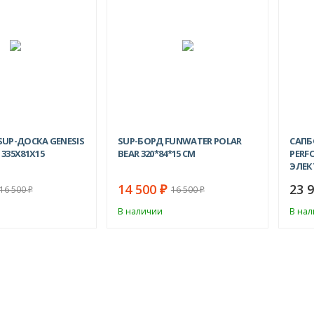
-12%
UP-ДОСКА GENESIS
SUP-БОРД FUNWATER POLAR
САПБ
335Х81Х15
BEAR 320*84*15 СМ
PERFO
ЭЛЕК
14 500
23 
₽
16 500
16 500
₽
₽
В наличии
В на