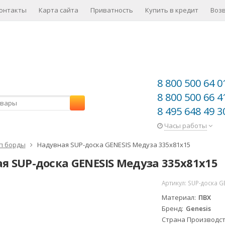
онтакты
Карта сайта
Приватность
Купить в кредит
Воз
8 800 500 64 0
8 800 500 66 4
8 495 648 49 3
Часы работы
п борды
Надувная SUP-доска GENESIS Медуза 335х81х15
я SUP-доска GENESIS Медуза 335х81х15
Артикул:
SUP-доска G
NEW!
Материал
ПВХ
Бренд
Genesis
-15%
Страна Производс