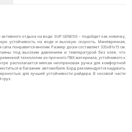
 активного отдыха на воде. SUP GENESIS – подойдет как новичку,
ную устойчивость на воде и высокую скорость. Манёвренная,
 сапа понравится многим. Размер доски составляет 335х81х15 см.
паяны под высоким давлением и температурой без клея, что
временной технологии из прочного ПВХ материала, устойчивого к
ентре располагается мягкая неопреновая ручка для комфортной
оместиться в багажник автомобиля. Борд рекомендуется надувать
верхностью для лучшей устойчивости райдера. В носовой части
 груз.