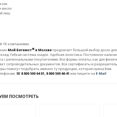
кзак
е весло
й лиш
Ф ТК компаниями:
®
азин
Мой Бегемот
в Москве
предлагает большой выбор досок для 
клад. Гибкая система скидок. Удобная логистика. Постоянное налич
а с региональными покупателями. Все формы оплаты, как для физичес
ект сопроводительных документов. Все сертификаты и разрешител
ры помогут подобрать именно ту продукцию, которая нужна Вам.
елефонам: ☎
8 800 500 64 01, 8 800 500 66 41
или пишите на
E-Mail
УЕМ ПОСМОТРЕТЬ
-15%
NEW!