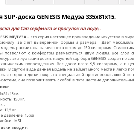
 SUP-доска GENESIS Медуза 335х81х15.
ска для Сап серфинга и прогулок на воде..
ESIS
МЕДУЗА
– это серия настоящее произведение искусства в мире
сионалу, за счет выверенной формы и размера. Дает максималь
модель рассчитана на человека весом до 150 килограмм. Стилистика
ы позволяют с комфортом разместиться двум людям. Все слои с
есурс эксплуатации доски. надувной sup борд GENESIS создан по со
ханическим повреждениям. Вес доски всего 9,5 килограмм, а в ц
ки. В сдутом виде данная модель не займет много места и легко п
абочая сторона доски покрыта специальной противоскользящей по
-система, она позволит взять с собой в путешествие дополнительный
ики:
5x81х15см.
ость: 150 кг.
кг.
: 12,5 кг
е давление: 15рsi
лейки - MSL
доски входит: