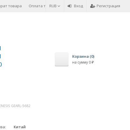
врат товара
Оплата товара
RUB
Вход
Регистрация
1
1
Корзина (
0
)
на сумму
0
0
₽
ENESIS GEARL-5682
тва
Китай