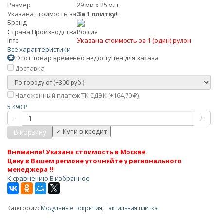
Размер
29 мм х 25 м.п.
Указана стоимость за
За 1 плитку!
Бренд
Страна Производства
Россия
Info
Указана стоимость за 1 (один) рулон
Все характеристики
Этот товар временно недоступен для заказа
Доставка
Наложенный платеж ТК СДЭК (+
164,70
)
₽
5 490
₽
-
+
В корзину
Внимание! Указана стоимость в Москве.
Цену в Вашем регионе уточняйте у регионального
менеджера !!!
К сравнению
В избранное
Категории:
Модульные покрытия
,
Тактильная плитка