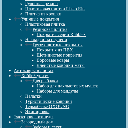
Рулонная резина
Пластиковая плитка Plasto Rip
Плитка из крошки
Уличные покрытия
Пластиковая плитка
Резиновая плитка
Покрытия серии Rubblex
Накладки на ступени
Грязезащитные покрытия
Покрытия из ПВХ
Щетинистые покрытия
Ворсовые ковры
Ячеистые коврики-маты
Автоковры в листах
Хобби/туризм
Для рыбалки
Набор для нахлыстовых мушек
Наборы для мандулы
Палатки
Туристические коврики
Термобелье OXOUNO
Экипировка
Электровелосипеды
Загородный дом
Заборы и сетки.