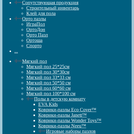
Сопутствующая продукция
Строительный инвентарь
Клей для пола
Орто пазлы
ИграПол
ОртоДон
Орто Пазл
Ортоша
Спорто
...
Мягкий пол
Мягкий пол 25*25см
Мягкий пол 30*30см
Мягкий пол 33*33 см
Мягкий пол 50*50 см
Мягкий пол 60*60 см
Мягкий пол 100*100 см
Полы в детскую комнату
EVA Kids
Коврики-пазлы Eco Cover™
Коврики-пазлы Janett™
Коврики-пазлы Wonder Toys™
Коврики-пазлы Neeu™
Игровые наборы пазлов