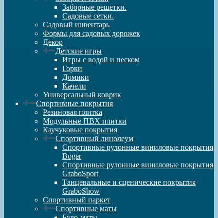
Заборные решетки.
Садовые сетки.
Садовый инвентарь
Формы для садовых дорожек
Декор
Детские игры
Игры с водой и песком
Горки
Домики
Качели
Универсальный коврик
Спортивные покрытия
Резиновая плитка
Модульные ПВХ плитки
Каучуковые покрытия
Спортивный линолеум
Спортивные рулонные виниловые покрытия
Boger
Спортивные рулонные виниловые покрытия
GraboSport
Танцевальные и сценические покрытия
GraboShow
Спортивный паркет
Спортивные маты
Будо-маты