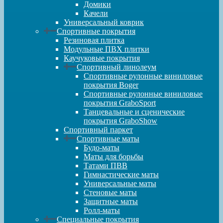
Домики
Качели
Универсальный коврик
Спортивные покрытия
Резиновая плитка
Модульные ПВХ плитки
Каучуковые покрытия
Спортивный линолеум
Спортивные рулонные виниловые
покрытия Boger
Спортивные рулонные виниловые
покрытия GraboSport
Танцевальные и сценические
покрытия GraboShow
Спортивный паркет
Спортивные маты
Будо-маты
Маты для борьбы
Татами ПВВ
Гимнастические маты
Универсальные маты
Стеновые маты
Защитные маты
Ролл-маты
Специальные покрытия