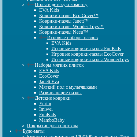
Полы в детскую комнату
EVA Kids
Коврики-пазлы Eco Cover™
Коврики-пазлы Janett™
Коврики-пазлы Wonder Toys™
Коврики-пазлы Neeu™
Игровые наборы пазлов
EVA Kids
Игровые коврики-пазлы FunKids
Игровые коврики-пазлы EcoCover
Игровые коврики-пазлы WonderToys
Наборы мягких плиток
EVA Kids
EcoCover
Janett Eva
Мягкий пол с мультяшками
Развивающие пазлы
Детские коврики
Yurim
Imiwei
FunKids
MamboBaby
Покрытие для спортзала
Будо-маты
Будоматы спортивные 100*100см толщина 20мм