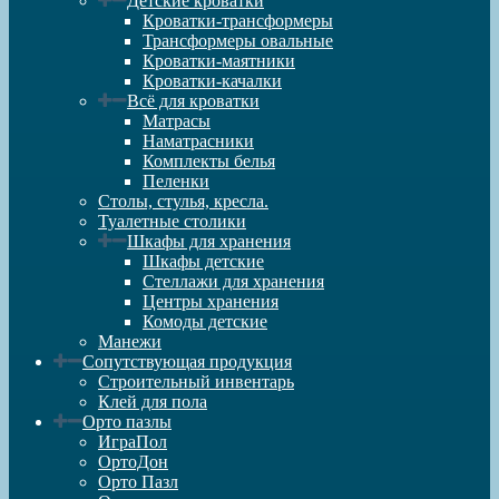
Детские кроватки
Кроватки-трансформеры
Трансформеры овальные
Кроватки-маятники
Кроватки-качалки
Всё для кроватки
Матрасы
Наматрасники
Комплекты белья
Пеленки
Столы, стулья, кресла.
Туалетные столики
Шкафы для хранения
Шкафы детские
Стеллажи для хранения
Центры хранения
Комоды детские
Манежи
Сопутствующая продукция
Строительный инвентарь
Клей для пола
Орто пазлы
ИграПол
ОртоДон
Орто Пазл