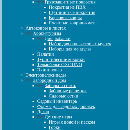
Грязезащитные покрытия
Покрытия из ПВХ
Щетинистые покрытия
Ворсовые ковры
Ячеистые коврики-маты
Автоковры в листах
Хобби/туризм
Для рыбалки
Набор для нахлыстовых мушек
Наборы для мандулы
Палатки
Туристические коврики
Термобелье OXOUNO
Экипировка
Электровелосипеды
Загородный дом
Заборы и сетки.
Заборные решетки.
Садовые сетки.
Садовый инвентарь
Формы для садовых дорожек
Декор
Детские игры
Игры с водой и песком
Горки