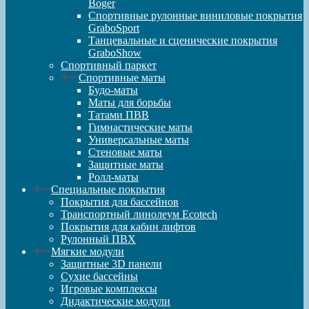
Boger
Спортивные рулонные виниловые покрытия
GraboSport
Танцевальные и сценические покрытия
GraboShow
Спортивный паркет
Спортивные маты
Будо-маты
Маты для борьбы
Татами ПВВ
Гимнастические маты
Универсальные маты
Стеновые маты
Защитные маты
Ролл-маты
Специальные покрытия
Покрытия для бассейнов
Транспортный линолеум Ecotech
Покрытия для кабин лифтов
Рулонный ПВХ
Мягкие модули
Защитные 3D панели
Сухие бассейны
Игровые комплексы
Дидактические модули