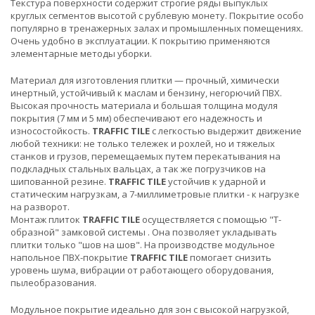
Текстура поверхности содержит строгие ряды выпуклых
круглых сегментов высотой с рублевую монету. Покрытие особо
популярно в тренажерных залах и промышленных помещениях.
Очень удобно в эксплуатации. К покрытию применяются
элементарные методы уборки.
Материал для изготовления плитки — прочный, химически
инертный, устойчивый к маслам и бензину, негорючий ПВХ.
Высокая прочность материала и большая толщина модуля
покрытия (7 мм и 5 мм) обеспечивают его надежность и
износостойкость.
TRAFFIC TILE
с легкостью выдержит движение
любой техники: не только тележек и рохлей, но и тяжелых
станков и грузов, перемещаемых путем перекатывания на
подкладных стальных вальцах, а так же погрузчиков на
шипованной резине.
TRAFFIC TILE
устойчив к ударной и
статическим нагрузкам, а 7-миллиметровые плитки - к нагрузке
на разворот.
Монтаж плиток
TRAFFIC TILE
осуществляется с помощью "Т-
образной" замковой системы . Она позволяет укладывать
плитки только "шов на шов". На производстве модульное
напольное ПВХ-покрытие
TRAFFIC TILE
помогает снизить
уровень шума, вибрации от работающего оборудования,
пылеобразования.
Модульное покрытие идеально для зон с высокой нагрузкой,