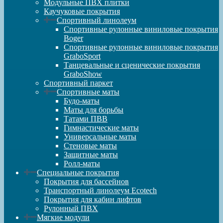
Модульные ПВХ плитки
Каучуковые покрытия
Спортивный линолеум
Спортивные рулонные виниловые покрытия
Boger
Спортивные рулонные виниловые покрытия
GraboSport
Танцевальные и сценические покрытия
GraboShow
Спортивный паркет
Спортивные маты
Будо-маты
Маты для борьбы
Татами ПВВ
Гимнастические маты
Универсальные маты
Стеновые маты
Защитные маты
Ролл-маты
Специальные покрытия
Покрытия для бассейнов
Транспортный линолеум Ecotech
Покрытия для кабин лифтов
Рулонный ПВХ
Мягкие модули