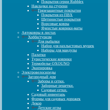
Покрытия серии Rubblex
Накладки на ступени
Грязезащитные покрытия
Покрытия из ПВХ
Щетинистые покрытия
Ворсовые ковры
Ячеистые коврики-маты
Автоковры в листах
Хобби/туризм
Для рыбалки
Набор для нахлыстовых мушек
Наборы для мандулы
Палатки
Туристические коврики
Термобелье OXOUNO
Экипировка
Электровелосипеды
Загородный дом
Заборы и сетки.
Заборные решетки.
Садовые сетки.
Садовый инвентарь
Формы для садовых дорожек
Декор
Детские игры