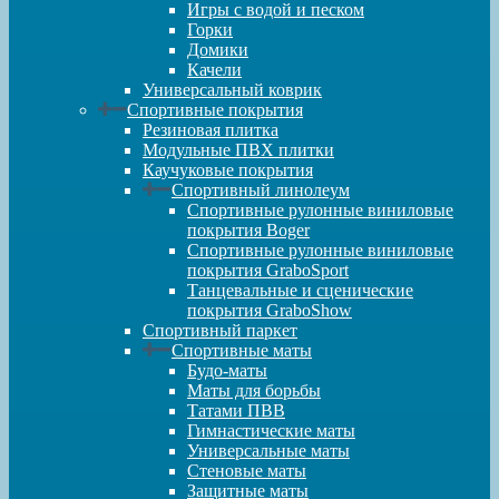
Игры с водой и песком
Горки
Домики
Качели
Универсальный коврик
Спортивные покрытия
Резиновая плитка
Модульные ПВХ плитки
Каучуковые покрытия
Спортивный линолеум
Спортивные рулонные виниловые
покрытия Boger
Спортивные рулонные виниловые
покрытия GraboSport
Танцевальные и сценические
покрытия GraboShow
Спортивный паркет
Спортивные маты
Будо-маты
Маты для борьбы
Татами ПВВ
Гимнастические маты
Универсальные маты
Стеновые маты
Защитные маты