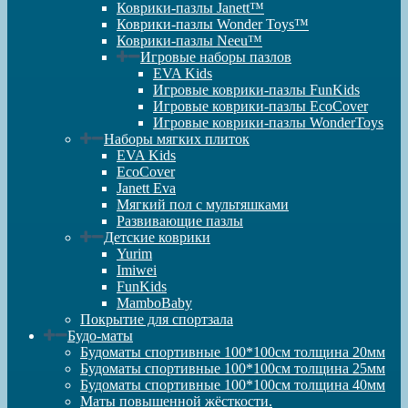
Коврики-пазлы Janett™
Коврики-пазлы Wonder Toys™
Коврики-пазлы Neeu™
Игровые наборы пазлов
EVA Kids
Игровые коврики-пазлы FunKids
Игровые коврики-пазлы EcoCover
Игровые коврики-пазлы WonderToys
Наборы мягких плиток
EVA Kids
EcoCover
Janett Eva
Мягкий пол с мультяшками
Развивающие пазлы
Детские коврики
Yurim
Imiwei
FunKids
MamboBaby
Покрытие для спортзала
Будо-маты
Будоматы спортивные 100*100см толщина 20мм
Будоматы спортивные 100*100см толщина 25мм
Будоматы спортивные 100*100см толщина 40мм
Маты повышенной жёсткости.