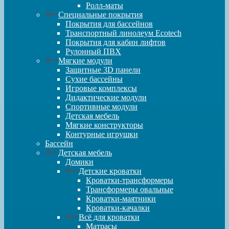
Ролл-маты
Специальные покрытия
Покрытия для бассейнов
Транспортный линолеум Ecotech
Покрытия для кабин лифтов
Рулонный ПВХ
Мягкие модули
Защитные 3D панели
Сухие бассейны
Игровые комплексы
Дидактические модули
Спортивные модули
Детская мебель
Мягкие конструкторы
Контурные игрушки
Бассейн
Детская мебель
Домики
Детские кроватки
Кроватки-трансформеры
Трансформеры овальные
Кроватки-маятники
Кроватки-качалки
Всё для кроватки
Матрасы