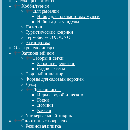
Автоковры в листах
Хобби/туризм
Для рыбалки
Набор для нахлыстовых мушек
Наборы для мандулы
Палатки
Туристические коврики
Термобелье OXOUNO
Экипировка
Электровелосипеды
Загородный дом
Заборы и сетки.
Заборные решетки.
Садовые сетки.
Садовый инвентарь
Формы для садовых дорожек
Декор
Детские игры
Игры с водой и песком
Горки
Домики
Качели
Универсальный коврик
Спортивные покрытия
Резиновая плитка