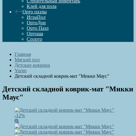
Строительный инвентарь
Клей для пола
Орто пазлы
ИграПол
ОртоДон
Орто Пазл
Ортоша
Спорто
Главная
Мягкий пол
Детские коврики
Yurim
Детский складной коврик-мат "Микки Маус"
Детский складной коврик-мат "Микки
Маус"
-12%