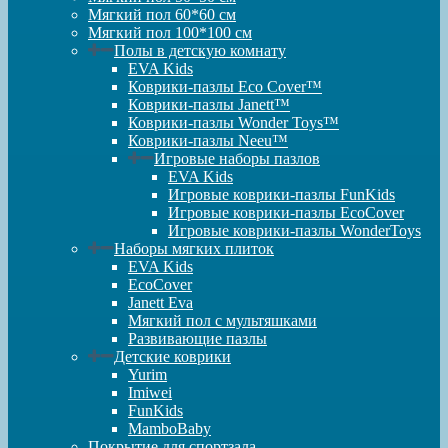
Мягкий пол 60*60 см
Мягкий пол 100*100 см
Полы в детскую комнату
EVA Kids
Коврики-пазлы Eco Cover™
Коврики-пазлы Janett™
Коврики-пазлы Wonder Toys™
Коврики-пазлы Neeu™
Игровые наборы пазлов
EVA Kids
Игровые коврики-пазлы FunKids
Игровые коврики-пазлы EcoCover
Игровые коврики-пазлы WonderToys
Наборы мягких плиток
EVA Kids
EcoCover
Janett Eva
Мягкий пол с мультяшками
Развивающие пазлы
Детские коврики
Yurim
Imiwei
FunKids
MamboBaby
Покрытие для спортзала