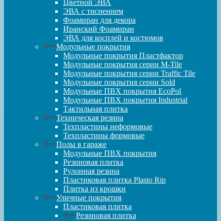
Цветной ЭВА
ЭВА с тиснением
Фоамиран для декора
Иранский Фоамиран
ЭВА для косплей и костюмов
Модульные покрытия
Модульные покрытия Пластфактор
Модульные покрытия серии M-Tile
Модульные покрытия серии Traffic Tile
Модульные покрытия серии Sold
Модульные ПВХ покрытия EcoPol
Модульные ПВХ покрытия Industrial
Тактильная плитка
Техническая резина
Техпластины неформовые
Техпластины формовые
Полы в гараже
Модульные ПВХ покрытия
Резиновая плитка
Рулонная резина
Пластиковая плитка Plasto Rip
Плитка из крошки
Уличные покрытия
Пластиковая плитка
Резиновая плитка