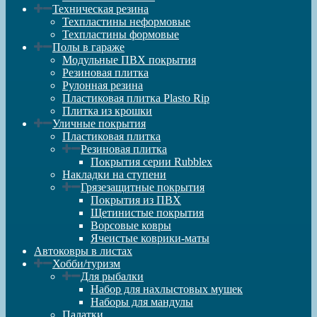
Техническая резина
Техпластины неформовые
Техпластины формовые
Полы в гараже
Модульные ПВХ покрытия
Резиновая плитка
Рулонная резина
Пластиковая плитка Plasto Rip
Плитка из крошки
Уличные покрытия
Пластиковая плитка
Резиновая плитка
Покрытия серии Rubblex
Накладки на ступени
Грязезащитные покрытия
Покрытия из ПВХ
Щетинистые покрытия
Ворсовые ковры
Ячеистые коврики-маты
Автоковры в листах
Хобби/туризм
Для рыбалки
Набор для нахлыстовых мушек
Наборы для мандулы
Палатки