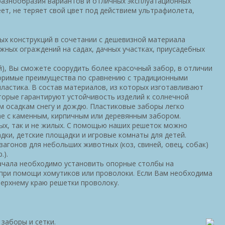
разнообразия вариантов и отличных эксплуатационных
ет, не теряет свой цвет под действием ультрафиолета,
ых конструкций в сочетании с дешевизной материала
жных ограждений на садах, дачных участках, приусадебных
й), Вы сможете соорудить более красочный забор, в отличии
поримые преимущества по сравнению с традиционными
ластика. В состав материалов, из которых изготавливают
торые гарантируют устойчивость изделий к солнечной
м осадкам снегу и дождю. Пластиковые заборы легко
ае с каменным, кирпичным или деревянным забором.
ых, так и не жилых. С помощью наших решеток можно
дки, детские площадки и игровые комнаты для детей.
агонов для небольших животных (коз, свиней, овец, собак)
.).
начала необходимо установить опорные столбы на
м при помощи хомутиков или проволоки. Если Вам необходима
верхнему краю решетки проволоку.
заборы и сетки.