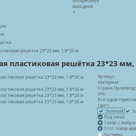
Воскресенье
выходной
×
дом
ки.
шетки.
стиковая решётка 23*23 мм, 1.8*20 м
ая пластиковая решётка 23*23 мм, 
Артикул:
Материал
Страна Производ
Info
Все характеристи
Цвет:
Зеленый
Х
Под заказ
Товар с выбран
Этот товар вре
Доставка