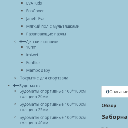
EVA Kids
EcoCover
Janett Eva
Мягкий пол с мультяшками
Развивающие пазлы
Детские коврики
Yurim
Imiwei
FunKids
MamboBaby
Покрытие для спортзала
Будо-маты
Будоматы спортивные 100*100см
Описани
толщина 20мм
Будоматы спортивные 100*100см
Обзор
толщина 25мм
Заборная
Будоматы спортивные 100*100см
толщина 40мм