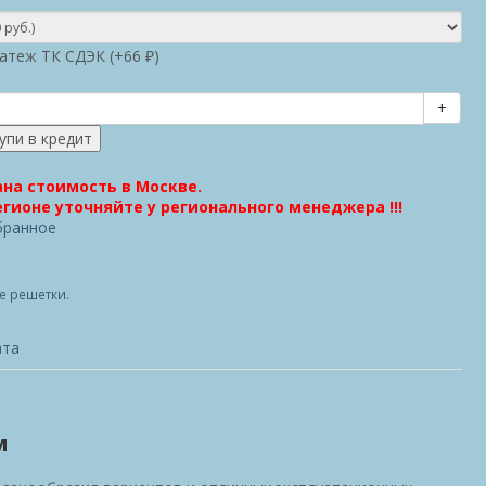
атеж ТК СДЭК (+
66
)
₽
+
ана стоимость в Москве.
гионе уточняйте у регионального менеджера !!!
бранное
е решетки.
ата
м