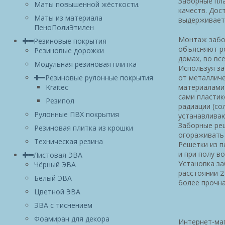
Заборные пла
Маты повышенной жёсткости.
качеств. Дос
Маты из материала
выдерживает 
ПеноПолиЭтилен
Монтаж забор
Резиновые покрытия
объясняют ро
Резиновые дорожки
домах, во вс
Модульная резиновая плитка
Используя за
от металличе
Резиновые рулонные покрытия
материалами 
Kraitec
сами пластик
Резипол
радиации (со
Рулонные ПВХ покрытия
устанавливаю
Заборные реш
Резиновая плитка из крошки
огораживать 
Техническая резина
Решетки из п
и при полу во
Листовая ЭВА
Установка за
Чёрный ЭВА
расстоянии 2
Белый ЭВА
более прочна
Цветной ЭВА
ЭВА с тиснением
Фоамиран для декора
Интернет-ма