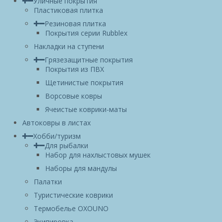
Уличные покрытия
Пластиковая плитка
Резиновая плитка
Покрытия серии Rubblex
Накладки на ступени
Грязезащитные покрытия
Покрытия из ПВХ
Щетинистые покрытия
Ворсовые ковры
Ячеистые коврики-маты
Автоковры в листах
Хобби/туризм
Для рыбалки
Набор для нахлыстовых мушек
Наборы для мандулы
Палатки
Туристические коврики
Термобелье OXOUNO
Экипировка