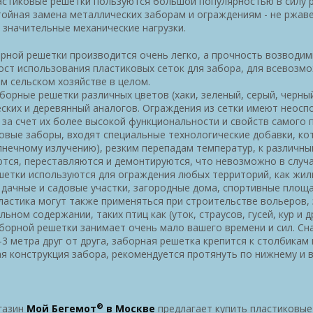
стиковые решетки пользуются большой популярностью в силу 
тойная замена металлических заборам и ограждениям - не ржаве
значительные механические нагрузки.
ной решетки производится очень легко, а прочность возводим
ст использования пластиковых сеток для забора, для всевозмо
ем сельском хозяйстве в целом.
борные решетки различных цветов (хаки, зеленый, серый, черны
ских и деревянный аналогов. Ограждения из сетки имеют неос
за счет их более высокой функциональности и свойств самого п
овые заборы, входят специальные технологические добавки, ко
лнечному излучению), резким перепадам температур, к различны
тся, переставляются и демонтируются, что невозможно в случ
етки используются для ограждения любых территорий, как жил
дачные и садовые участки, загородные дома, спортивные площа
ластика могут также применяться при строительстве вольеров, з
льном содержании, таких птиц как (уток, страусов, гусей, кур и др
борной решетки занимает очень мало вашего времени и сил. С
-3 метра друг от друга, заборная решетка крепится к столбика
я конструкция забора, рекомендуется протянуть по нижнему и 
®
газин
Мой Бегемот
в Москве
предлагает купить пластиковые 