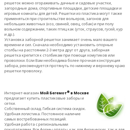
решеток можно огораживать дачные и садовые участки,
загородные дома, спортивные площадки, детские площадки и
игровые комнаты для детей. Решетки из пластика могут также
применяться при строительстве вольеров, загонов для
небольших животных (коз, свиней, овец, собак) и при полу
вольном содержании, таких птиц как (уток, страусов, гусей, кур
и др.).
Установка заборной решетки занимает очень мало вашего
времени и сил. Сначала необходимо установить опорные
столбы на расстоянии 2-3 метра друг от друга, заборная
решетка крепится к столбикам при помощи хомутиков или
проволоки. Если Вам необходима более прочная конструкция
забора, рекомендуется протянуть по нижнему и верхнему краю
решетки проволоку.
®
Интернет-магазин
Мой Бегемот
в Москве
предлагает купить пластиковые заборы и
сетки.
Собственный склад. Гибкая система скидок.
Удобная логистика. Постоянное наличие
самых востребованных позиций.
Удобная работа с региональными
покупателями. Все формы оплаты, как для физических, так и для