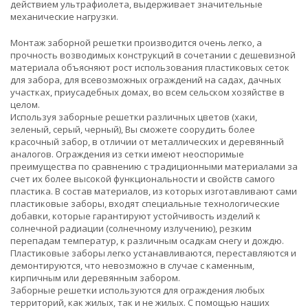
действием ультрафиолета, выдерживает значительные
механические нагрузки.
Монтаж заборной решетки производится очень легко, а
прочность возводимых конструкций в сочетании с дешевизной
материала объясняют рост использования пластиковых сеток
для забора, для всевозможных ограждений на садах, дачных
участках, приусадебных домах, во всем сельском хозяйстве в
целом.
Используя заборные решетки различных цветов (хаки,
зеленый, серый, черный), Вы сможете соорудить более
красочный забор, в отличии от металлических и деревянный
аналогов. Ограждения из сетки имеют неоспоримые
преимущества по сравнению с традиционными материалами за
счет их более высокой функциональности и свойств самого
пластика. В состав материалов, из которых изготавливают сами
пластиковые заборы, входят специальные технологические
добавки, которые гарантируют устойчивость изделий к
солнечной радиации (солнечному излучению), резким
перепадам температур, к различным осадкам снегу и дождю.
Пластиковые заборы легко устанавливаются, переставляются и
демонтируются, что невозможно в случае с каменным,
кирпичным или деревянным забором.
Заборные решетки используются для ограждения любых
территорий, как жилых, так и не жилых. С помощью наших