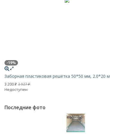
-19%
-
Заборная пластиковая решётка 50*50 мм, 2.0*20 м
Се
3 200
1 
3 927
₽
₽
Недоступен
Н
Последние фото