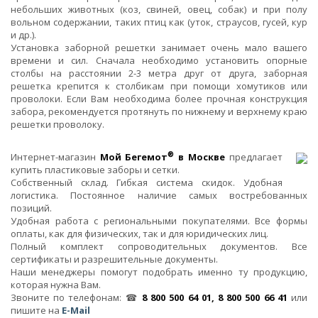
небольших животных (коз, свиней, овец, собак) и при полу
вольном содержании, таких птиц как (уток, страусов, гусей, кур
и др.).
Установка заборной решетки занимает очень мало вашего
времени и сил. Сначала необходимо установить опорные
столбы на расстоянии 2-3 метра друг от друга, заборная
решетка крепится к столбикам при помощи хомутиков или
проволоки. Если Вам необходима более прочная конструкция
забора, рекомендуется протянуть по нижнему и верхнему краю
решетки проволоку.
®
Интернет-магазин
Мой Бегемот
в Москве
предлагает
купить пластиковые заборы и сетки.
Собственный склад. Гибкая система скидок. Удобная
логистика. Постоянное наличие самых востребованных
позиций.
Удобная работа с региональными покупателями. Все формы
оплаты, как для физических, так и для юридических лиц.
Полный комплект сопроводительных документов. Все
сертификаты и разрешительные документы.
Наши менеджеры помогут подобрать именно ту продукцию,
которая нужна Вам.
Звоните по телефонам: ☎
8 800 500 64 01, 8 800 500 66 41
или
пишите на
E-Mail