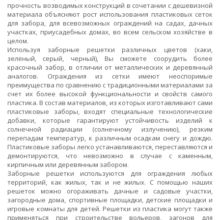
прочность возводимых конструкций в сочетании с дешевизной
материала объясняют рост использования пластиковых сеток
для забора, для всевозможных ограждений на садах, дачных
участках, приусадебных домах, во всем сельском хозяйстве в
целом.
Используя заборные решетки различных цветов (хаки,
зеленый, серый, черный), Вы сможете соорудить более
красочный забор, в отличии от металлических и деревянный
аналогов. Ограждения из сетки имеют неоспоримые
преимущества по сравнению с традиционными материалами за
счет их более высокой функциональности и свойств самого
пластика. В состав материалов, из которых изготавливают сами
пластиковые заборы, входят специальные технологические
добавки, которые гарантируют устойчивость изделий к
солнечной радиации (солнечному излучению), резким
перепадам температур, к различным осадкам снегу и дождю.
Пластиковые заборы легко устанавливаются, переставляются и
демонтируются, что невозможно в случае с каменным,
кирпичным или деревянным забором.
Заборные решетки используются для ограждения любых
территорий, как жилых, так и не жилых. С помощью наших
решеток можно огораживать дачные и садовые участки,
загородные дома, спортивные площадки, детские площадки и
игровые комнаты для детей. Решетки из пластика могут также
применяться при строительстве вольеров, загонов для