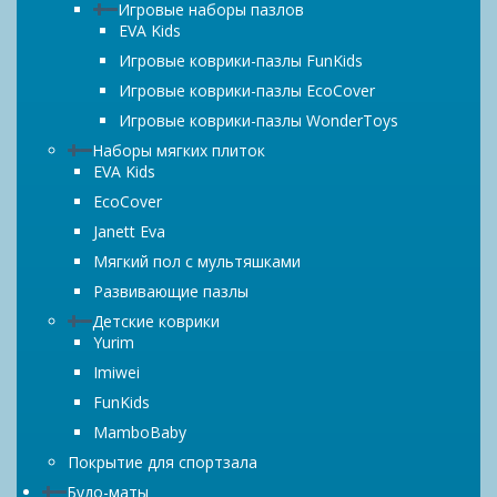
Игровые наборы пазлов
EVA Kids
Игровые коврики-пазлы FunKids
Игровые коврики-пазлы EcoCover
Игровые коврики-пазлы WonderToys
Наборы мягких плиток
EVA Kids
EcoCover
Janett Eva
Мягкий пол с мультяшками
Развивающие пазлы
Детские коврики
Yurim
Imiwei
FunKids
MamboBaby
Покрытие для спортзала
Будо-маты