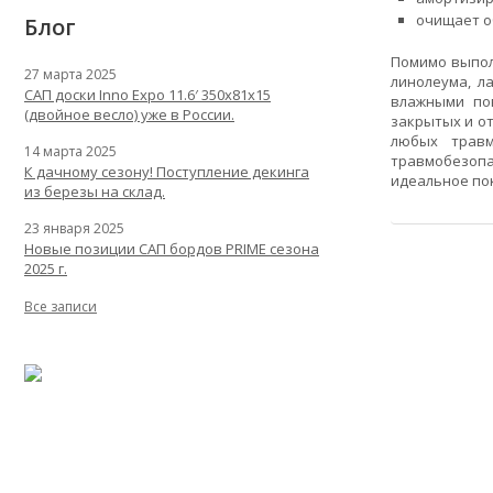
очищает об
Блог
Помимо выпол
27 марта 2025
линолеума, л
САП доски Inno Expo 11.6′ 350x81x15
влажными пов
(двойное весло) уже в России.
закрытых и от
любых травм
14 марта 2025
травмобезопа
К дачному сезону! Поступление декинга
идеальное пок
из березы на склад.
23 января 2025
Новые позиции САП бордов PRIME сезона
2025 г.
Все записи