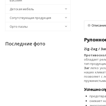
Бассейн
Детская мебель
Сопутствующая продукция
Описани
Орто пазлы
Рулонное
Последние фото
Zig-Zag / З
Противоскол
обладает рел
тип продукци
Заг
легко укл
наших климат
позволяет с 
пружинистыми
Успешно сп
предотвра
снижает на
амортизир