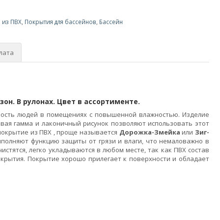
 из ПВХ
,
Покрытия для бассейнов
,
Бассейн
лата
зон. В рулонах. Цвет в ассортименте.
ость людей в помещениях с повышенной влажностью. Изделие
овая гамма и лаконичный рисунок позволяют использовать этот
покрытие из ПВХ , проще называется
Дорожка-Змейка
или
Зиг-
ыполняют функцию защиты от грязи и влаги, что немаловажно в
чистятся, легко укладываются в любом месте, так как ПВХ состав
окрытия. Покрытие хорошо прилегает к поверхности и обладает