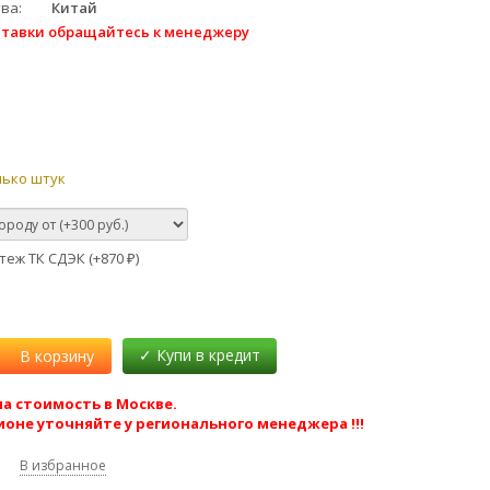
тва
Китай
ставки обращайтесь к менеджеру
лько штук
еж ТК СДЭК (+
870
)
₽
В корзину
а стоимость в Москве.
ионе уточняйте у регионального менеджера !!!
В избранное