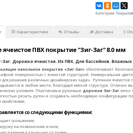
Категории:
Покрытия
е
Характеристики
Отзывы
Доставка
Оп
 ячеистое ПВХ покрытие "Зиг-Заг" 8.0 мм
аг-Заг. Дорожка ячеистая. Из ПВХ. Для бассейнов. Влажных 
ьзящее напольное покрытие
«Зиг-Заг»
обеспечивает безопасн
ьефной поверхностью с ячеистой структурой. Универсальная цвет
и для решения различных дизайнерских задач. Рулонное ячеистое 
адываются в любом месте, благодаря мягкой структуре. Отлично в
ических условиях. Пластиковые рулонные
дорожки Зиг-Заг
легко 
легкостью резать рулон и создавать необходимую конфигурацию п
 свойствами.
равляется со следующими функциями:
щает скольжение;
грузку на позвоночник и ноги;
ует падения и защищает от травм;