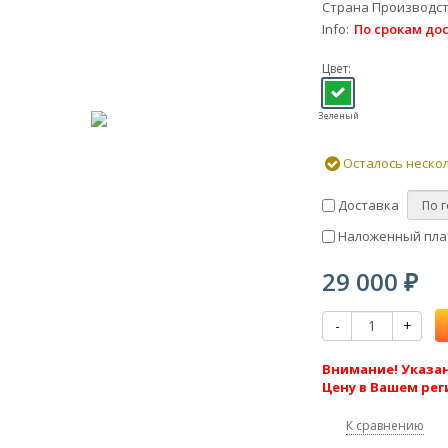
Страна Производс
Info
По срокам до
Цвет:
Зеленый
Осталось неско
Доставка
Наложенный плат
29 000
₽
-
+
Внимание! Указан
Цену в Вашем рег
К сравнению