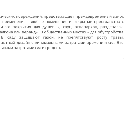
нических повреждений, предотвращает преждевременный износ
го применения – любые помещения и открытые пространства с
льного покрытия для душевых
,
саун, аквапарков, раздевалок,
балкона или веранды
.
В общественных местах – для обустройства
. В саду защищают газон, не препятствуют росту травы,
афтный дизайн с минимальными затратами времени и сил. Это
льными затратами сил и средств.