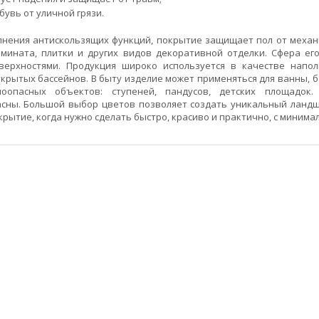
увь от уличной грязи.
нения антискользящих функций, покрытие защищает пол от меха
амината, плитки и других видов декоративной отделки. Сфера е
ерхностями. Продукция широко используется в качестве напо
крытых бассейнов. В быту изделие может применяться для ванны, 
оопасных объектов: ступеней, пандусов, детских площадок
сны. Большой выбор цветов позволяет создать уникальный ландш
рытие, когда нужно сделать быстро, красиво и практично, с минима