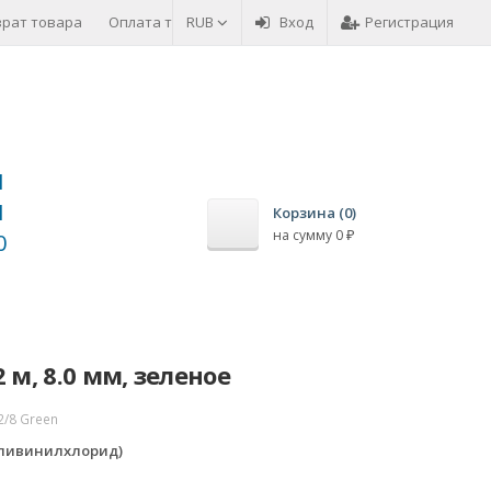
врат товара
Оплата товара
RUB
Вход
Регистрация
1
1
Корзина (
0
)
на сумму
0
₽
0
 м, 8.0 мм, зеленое
.2/8 Green
оливинилхлорид)