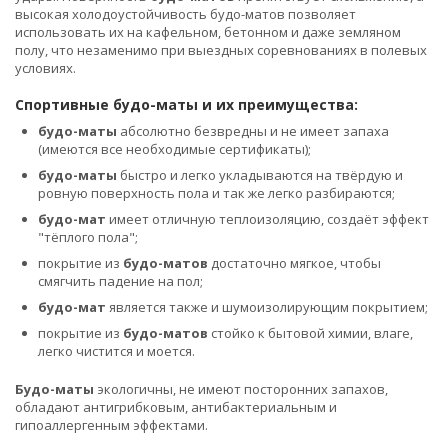
высокая холодоустойчивость будо-матов позволяет
использовать их на кафельном, бетонном и даже земляном
полу, что незаменимо при выездных соревнованиях в полевых
условиях.
Спортивные будо-маты и их преимущества:
будо-маты
абсолютно безвредны и не имеет запаха
(имеются все необходимые сертификаты);
будо-маты
быстро и легко укладываются на твёрдую и
ровную поверхность пола и так же легко разбираются;
будо-мат
имеет отличную теплоизоляцию, создаёт эффект
"тёплого пола";
покрытие из
будо-матов
достаточно мягкое, чтобы
смягчить падение на пол;
будо-мат
является также и шумоизолирующим покрытием;
покрытие из
будо-матов
стойко к бытовой химии, влаге,
легко чистится и моется.
Будо-маты
экологичны, не имеют посторонних запахов,
обладают антигрибковым, антибактериальным и
гипоаллергенным эффектами.