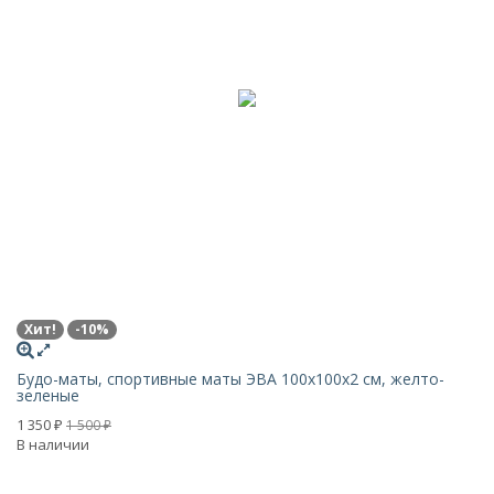
Хит!
-10%
-
Будо-маты, спортивные маты ЭВА 100х100x2 см, желто-
Мя
зеленые
7
1 350
1 500
₽
₽
В 
В наличии