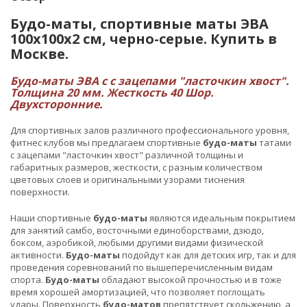
Будо-маты, спортивные маты ЭВА
100х100x2 см, черно-серые. Купить в
Москве.
Будо-маты ЭВА с с зацепами "ласточкин хвост".
Толщина 20 мм. Жесткость 40 Шор.
Двухсторонние.
Для спортивных залов различного профессионального уровня,
фитнес клубов мы предлагаем спортивные
будо-маты
татами
с зацепами "ласточкин хвост" различной толщины и
габаритных размеров, жесткости, с разным количеством
цветовых слоев и оригинальными узорами тиснения
поверхности.
Наши спортивные
будо-маты
являются идеальным покрытием
для занятий самбо, восточными единоборствами, дзюдо,
боксом, аэробикой, любыми другими видами физической
активности.
Будо-маты
подойдут как для детских игр, так и для
проведения соревнований по вышеперечисленным видам
спорта.
Будо-маты
обладают высокой прочностью и в тоже
время хорошей амортизацией, что позволяет поглощать
удары. Поверхность
будо-матов
препятствует скольжению, а