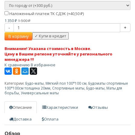
Наложенный платеж ТК СДЭК (+
40,50
)
₽
1 350
1 500
₽
₽
-
+
В корзину
Внимание! Указана стоимость в Москве.
Цену в Вашем регионе уточняйте у регионального
менеджера !!!
К сравнению
В избранное
Категории:
Будо-маты
,
Мягкий пол 100*100 см
,
Будоматы спортивные
100*100см толщина 20мм
,
Спортивные маты
,
Будо-маты
,
Маты для
борьбы
,
Универсальные маты
Описание
Характеристики
Отзывы
Доставка
Оплата
Обзор