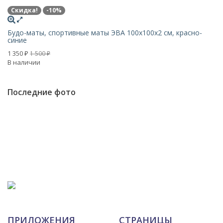
Скидка!
-10%
Х
Будо-маты, спортивные маты ЭВА 100х100x2 см, красно-
Б
синие
с
1 350
1 
1 500
₽
₽
В наличии
В 
Последние фото
ПРИЛОЖЕНИЯ
СТРАНИЦЫ