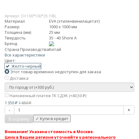
Артикул:
CH 100*100*25 Y/BL
Материал
EVA (этиленвинилацетат)
Размер
1000 х 1000 мм
Толщина (мм)
25 мм
Твердость
35 - 40 Shore A
Бренд
Страна Производства
Китай
Все характеристики
Цвет:
Желто-черный
Этот товар временно недоступен для заказа
Доставка
Наложенный платеж ТК СДЭК (+
40,50
)
₽
1 350
1 650
₽
₽
-
+
В корзину
Внимание! Указана стоимость в Москве.
Цену в Вашем регионе уточняйте у регионального