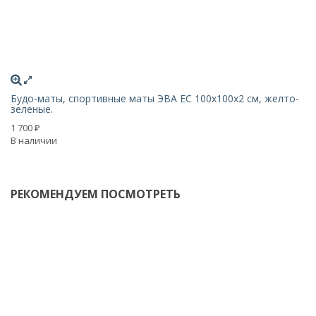
N
Будо-маты, спортивные маты ЭВА EC 100х100x2 см, желто-
зеленые.
Б
с
1 700
₽
В наличии
1 
В 
РЕКОМЕНДУЕМ ПОСМОТРЕТЬ