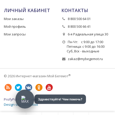
ЛИЧНЫЙ КАБИНЕТ
КОНТАКТЫ
Мои заказы
8 800 500 64 01
Мой профиль
8 800 500 66 41
Мои запросы
6-я Радиальная улица 30
Пн-Чт: с 9:00 до 17:00
Пятница: с 9:00 до 16:00
Суб, Вск - выходные
zakaz@mybegemot.ru
®
© 2026 Интернет-магазин Мой Бегемот
ProfyPol Group Company LLC
Design site XendeXox