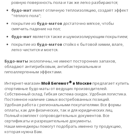
ровную поверхность пола и так же легко разбираются;
будо-мат
имеет отличную теплоизоляцию, создаёт эффект
"тёплого пола";
покрытие из
будо-матов
достаточно мягкое, чтобы
смягчить падение на пол;
будо-мат
является также и шумоизолирующим покрытием;
покрытие из
будо-матов
стойко к бытовой химии, влаге,
легко чистится и моется.
Будо-маты
экологичны, не имеют посторонних запахов,
обладают антигрибковым, антибактериальным и
гипоаллергенным эффектами.
®
Интернет-магазин
Мой Бегемот
в Москве
предлагает купить
спортивные будо-маты от ведущих производителей.
Собственный склад. Гибкая система скидок. Удобная логистика.
Постоянное наличие самых востребованных позиций.
Удобная работа с региональными покупателями. Все формы
оплаты, как для физических, так и для юридических лиц.
Полный комплект сопроводительных документов. Все
сертификаты и разрешительные документы.
Наши менеджеры помогут подобрать именно ту продукцию,
которая нужна Вам.