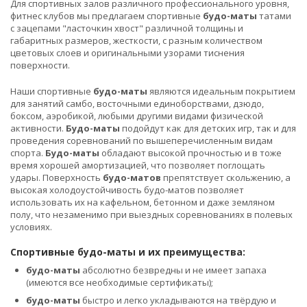
Для спортивных залов различного профессионального уровня,
фитнес клубов мы предлагаем спортивные
будо-маты
татами
с зацепами "ласточкин хвост" различной толщины и
габаритных размеров, жесткости, с разным количеством
цветовых слоев и оригинальными узорами тиснения
поверхности.
Наши спортивные
будо-маты
являются идеальным покрытием
для занятий самбо, восточными единоборствами, дзюдо,
боксом, аэробикой, любыми другими видами физической
активности.
Будо-маты
подойдут как для детских игр, так и для
проведения соревнований по вышеперечисленным видам
спорта.
Будо-маты
обладают высокой прочностью и в тоже
время хорошей амортизацией, что позволяет поглощать
удары. Поверхность
будо-матов
препятствует скольжению, а
высокая холодоустойчивость будо-матов позволяет
использовать их на кафельном, бетонном и даже земляном
полу, что незаменимо при выездных соревнованиях в полевых
условиях.
Спортивные будо-маты и их преимущества:
будо-маты
абсолютно безвредны и не имеет запаха
(имеются все необходимые сертификаты);
будо-маты
быстро и легко укладываются на твёрдую и