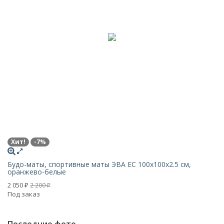
Хит!
-7%
Будо-маты, спортивные маты ЭВА EC 100х100x2.5 см,
оранжево-белые
2 050
2 200
₽
₽
Под заказ
Последние фото