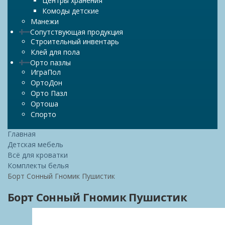
Центры хранения
Комоды детские
Манежи
Сопутствующая продукция
Строительный инвентарь
Клей для пола
Орто пазлы
ИграПол
ОртоДон
Орто Пазл
Ортоша
Спорто
Главная
Детская мебель
Всё для кроватки
Комплекты белья
Борт Сонный Гномик Пушистик
Борт Сонный Гномик Пушистик