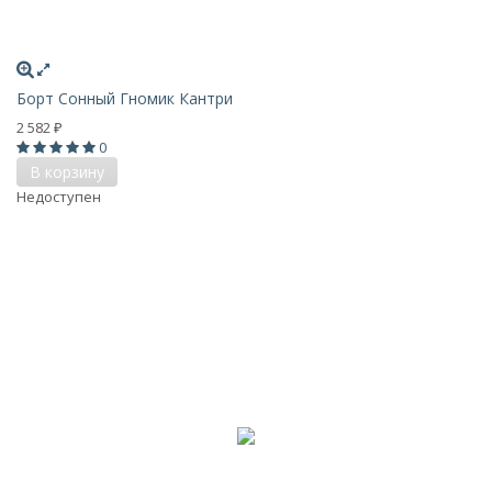
Борт Сонный Гномик Кантри
2 582
₽
0
В корзину
Недоступен