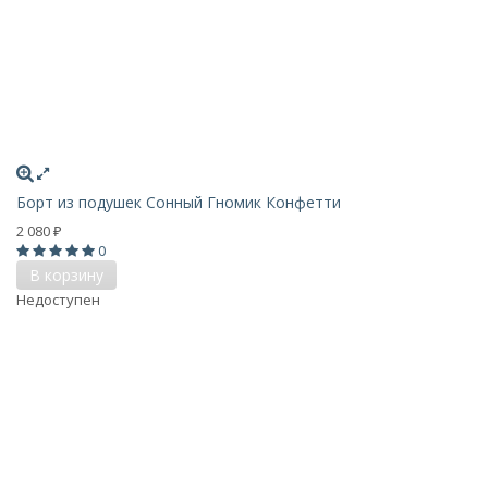
Борт из подушек Сонный Гномик Конфетти
2 080
₽
0
В корзину
Недоступен