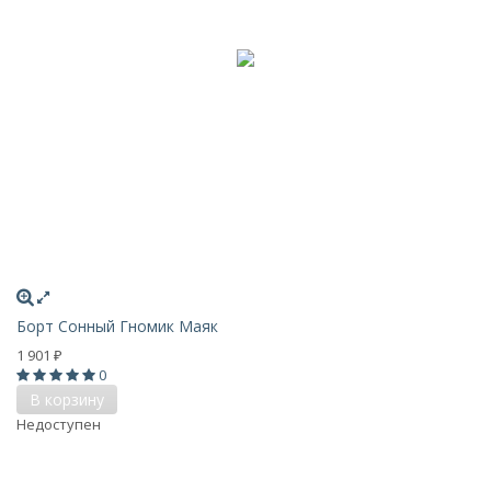
Борт Сонный Гномик Маяк
1 901
₽
0
В корзину
Недоступен