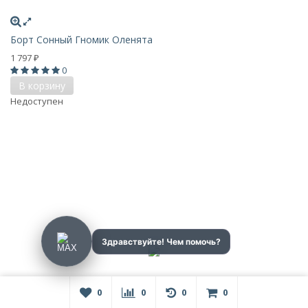
Борт Сонный Гномик Оленята
1 797
₽
0
В корзину
Недоступен
0
0
0
0