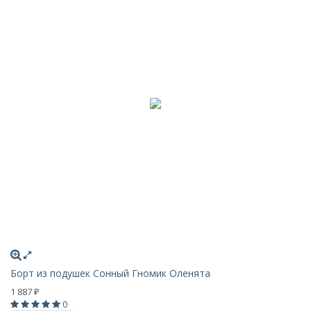
Борт из подушек Сонный Гномик Оленята
1 887
₽
0