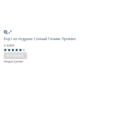
Борт из подушек Сонный Гномик Прованс
3 338
₽
0
В корзину
Недоступен