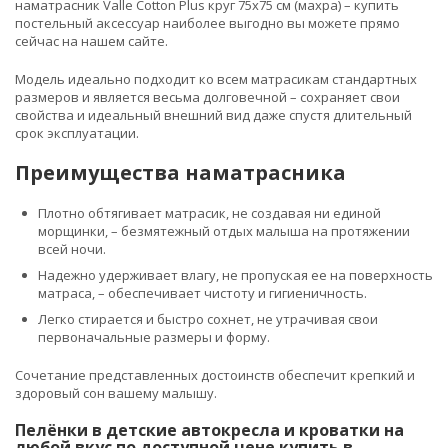
наматрасник Valle Cotton Plus круг 75х75 см (махра) – купить
постельный аксессуар наиболее выгодно вы можете прямо
сейчас на нашем сайте.
Модель идеально подходит ко всем матрасикам стандартных
размеров и является весьма долговечной – сохраняет свои
свойства и идеальный внешний вид даже спустя длительный
срок эксплуатации.
Преимущества наматрасника
Плотно обтягивает матрасик, не создавая ни единой
морщинки, – безмятежный отдых малыша на протяжении
всей ночи.
Надежно удерживает влагу, не пропуская ее на поверхность
матраса, – обеспечивает чистоту и гигиеничность.
Легко стирается и быстро сохнет, не утрачивая свои
первоначальные размеры и форму.
Сочетание представленных достоинств обеспечит крепкий и
здоровый сон вашему малышу.
Пелёнки в детские автокресла и кроватки на
любой вкус по доступной цене купить в