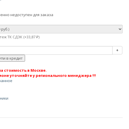
енно недоступен для заказа
еж ТК СДЭК (+
33,87
)
₽
+
а стоимость в Москве.
ионе уточняйте у регионального менеджера !!!
ранное
сники