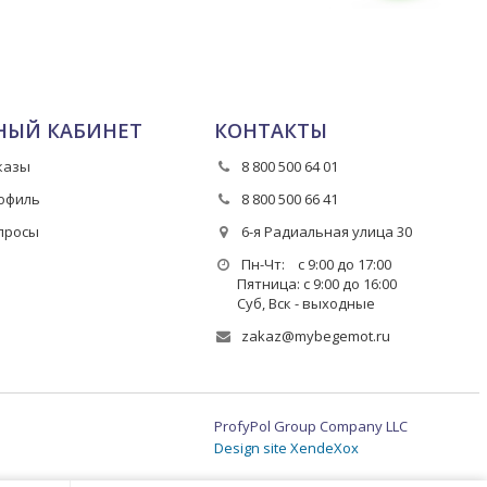
НЫЙ КАБИНЕТ
КОНТАКТЫ
казы
8 800 500 64 01
офиль
8 800 500 66 41
просы
6-я Радиальная улица 30
Пн-Чт: с 9:00 до 17:00
Пятница: с 9:00 до 16:00
Суб, Вск - выходные
zakaz@mybegemot.ru
ProfyPol Group Company LLC
Design site XendeXox