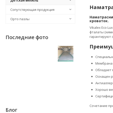
Детская мебель
Наматра
Сопутствующая продукция
Наматрасник
Орто пазлы
кроваток.
Vikalex Eco L
фталаты (хим
Последние фото
гарантируют 
Преимущ
Специальн
Мембрана 
Обладает 
Оснащен ре
Антиаллер
Хорошо ве
Сертифици
Сочетание пр
Блог