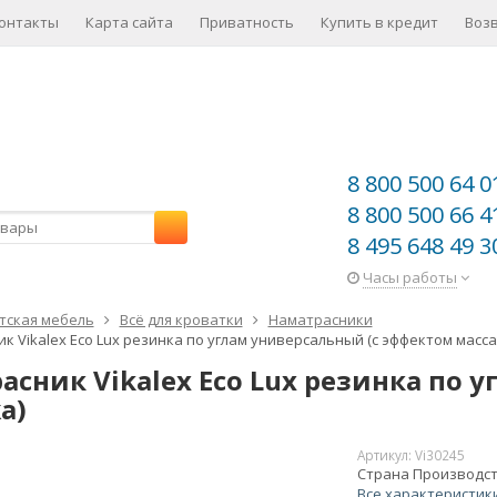
онтакты
Карта сайта
Приватность
Купить в кредит
Воз
8 800 500 64 0
8 800 500 66 4
8 495 648 49 3
Часы работы
тская мебель
Всё для кроватки
Наматрасники
к Vikalex Eco Lux резинка по углам универсальный (с эффектом масса
асник Vikalex Eco Lux резинка по 
а)
Артикул:
Vi30245
Страна Производс
Все характеристик