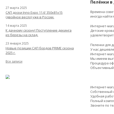
Пелёнки в 
27 марта 2025
Времена совет
САП доски Inno Expo 11.6′ 350x81x15
иногда найти 
(двойное весло) уже в России.
14 марта 2025
Интернет-маг
К дачному сезону! Поступление декинга
Детские крова
из березы на склад.
удовлетворит
23 января 2025
Пеленки для де
Новые позиции САП бордов PRIME сезона
У нас дешевле
2025 г.
Интернет-маг
Мы имеем выг
Все записи
Процедура оф
Объективный 
Интернет-маг
Собственный с
Удобная работ
Полный компл
Звоните по т