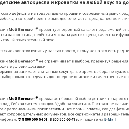
детские автокресла и кроватки на любой вкус по д
ского дефицита на товары давно прошли и современный рынок радуе
мебель, в которой приятно выгодно сочетается цена, качество и стил
®
азин
Мой Бегемот
презентует огромный каталог предложений от 
тки разного типа, пелёнки и матрасы для них, цены, качества и ф
ь самый взыскательный вкус.
тских кроваток купить у нас так просто, к тому же на это есть ряд в
.
®
азин
Мой Бегемот
не ограничивает в выборе, презентуя решения 
одные условия доставки.
ормления занимает считанные секунды, во время выбора не нужно 
выбор помогают сделать достоверное описание и качественные фо
®
азин
Мой Бегемот
предлагает большой выбор детских товаров от
клад. Гибкая система скидок. Удобная логистика. Постоянное налич
а с региональными покупателями. Все формы оплаты, как для физичес
ект сопроводительных документов. Все сертификаты и разрешител
елефонам:
✆ 8 800 500 64 01, 8 800 500 66 41
или пишите на
E-Mail