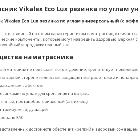
сник Vikalex Eco Lux резинка по углам 
 Vikalex Eco Lux резинка по углам универсальный (с эфф
ux – это отличный по своим характеристикам наматрасник, отличаетс
ические компоненты), которые могут навредить здоровью. Верхняя
спокойный и продолжительный сон.
ества наматрасника
ый материал не повышает потоотделение, препятствует появлению
на задней стороне полностью защищает матрас от влаги и попадани
массажным эффектом.
зинками по углам для крепления на матрас.
генный, противобактериальный (антиклещ).
нтилируемый, душащий.
ровано EAC.
едставленных достоинств обеспечит крепкий и здоровый сон вашем