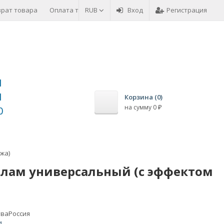
врат товара
Оплата товара
RUB
Вход
Регистрация
1
1
Корзина (
0
)
на сумму
0
₽
0
жа)
углам универсальный (с эффектом
тва
Россия
и