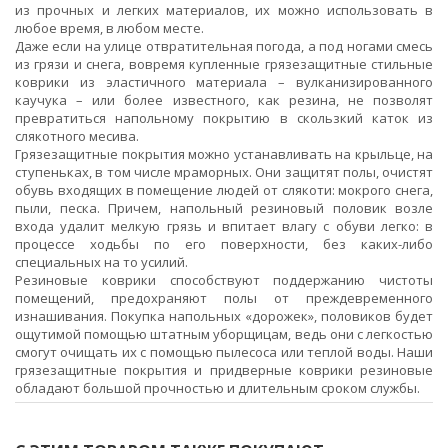
из прочных и легких материалов, их можно использовать в
любое время, в любом месте.
Даже если на улице отвратительная погода, а под ногами смесь
из грязи и снега, вовремя купленные грязезащитные стильные
коврики из эластичного материала – вулканизированного
каучука – или более известного, как резина, не позволят
превратиться напольному покрытию в скользкий каток из
слякотного месива.
Грязезащитные покрытия можно устанавливать на крыльце, на
ступеньках, в том числе мраморных. Они защитят полы, очистят
обувь входящих в помещение людей от слякоти: мокрого снега,
пыли, песка. Причем, напольный резиновый половик возле
входа удалит мелкую грязь и впитает влагу с обуви легко: в
процессе ходьбы по его поверхности, без каких-либо
специальных на то усилий.
Резиновые коврики способствуют поддержанию чистоты
помещений, предохраняют полы от преждевременного
изнашивания. Покупка напольных «дорожек», половиков будет
ощутимой помощью штатным уборщицам, ведь они с легкостью
смогут очищать их с помощью пылесоса или теплой воды. Наши
грязезащитные покрытия и придверные коврики резиновые
обладают большой прочностью и длительным сроком службы.