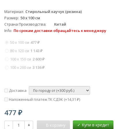
Материал
Стирольный каучук (резина)
Размер
50 х 100 см
Страна Производства
Китай
Info
По срокам доставки обращайтесь к менеджеру
50 х 100 см
477
₽
80 х 120 см
1 143
₽
100 х 150 см
2 600
₽
100 х 200 см
3 136
₽
Доставка
Наложенный платеж ТК СДЭК (+
14,31
)
₽
477
₽
-
+
В корзину