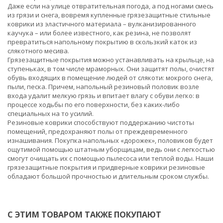
Даже если на улице отвратительная погода, а под ногами смесь
из грязи и снега, вовремя купленные грязезащитные стильные
коврики из эластичного материала – вулканизированного
каучука – или более известного, как резина, не позволят
превратиться напольному покрытию в скользкий каток из
слякотного месива.
Грязезащитные покрытия можно устанавливать на крыльце, на
ступеньках, в том числе мраморных. Они защитят полы, очистят
обувь входящих в помещение людей от слякоти: мокрого снега,
пыли, песка. Причем, напольный резиновый половик возле
входа удалит мелкую грязь и впитает влагу с обуви легко: в
процессе ходьбы по его поверхности, без каких-либо
специальных на то усилий.
Резиновые коврики способствуют поддержанию чистоты
помещений, предохраняют полы от преждевременного
изнашивания. Покупка напольных «дорожек», половиков будет
ощутимой помощью штатным уборщицам, ведь они с легкостью
смогут очищать их с помощью пылесоса или теплой воды. Наши
грязезащитные покрытия и придверные коврики резиновые
обладают большой прочностью и длительным сроком службы.
С ЭТИМ ТОВАРОМ ТАКЖЕ ПОКУПАЮТ