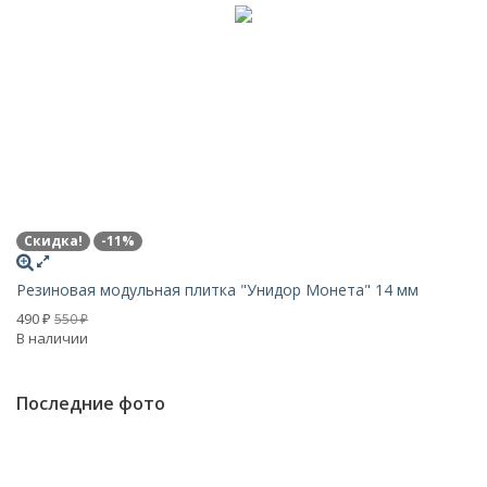
Скидка!
-11%
N
Резиновая модульная плитка "Унидор Монета" 14 мм
Р
490
5
550
₽
₽
В наличии
В 
Последние фото