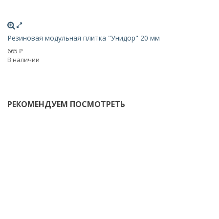
Х
Резиновая модульная плитка "Унидор" 20 мм
Бу
665
₽
к
В наличии
1 
В 
РЕКОМЕНДУЕМ ПОСМОТРЕТЬ