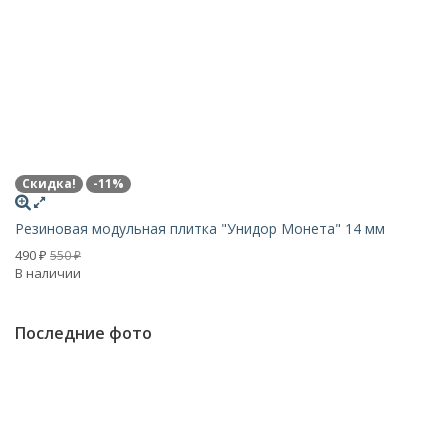
Скидка!
-11%
N
Резиновая модульная плитка "Унидор Монета" 14 мм
Р
490
5
550
₽
₽
В наличии
В 
Последние фото