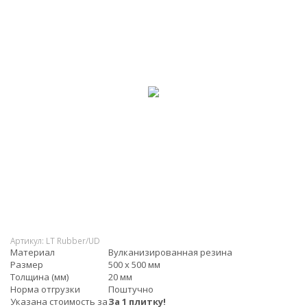
Артикул:
LT Rubber/UD
Материал
Вулканизированная резина
Размер
500 х 500 мм
Толщина (мм)
20 мм
Норма отгрузки
Поштучно
Указана стоимость за
За 1 плитку!