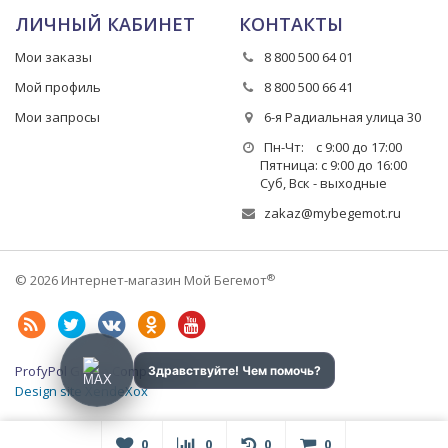
ЛИЧНЫЙ КАБИНЕТ
КОНТАКТЫ
Мои заказы
8 800 500 64 01
Мой профиль
8 800 500 66 41
Мои запросы
6-я Радиальная улица 30
Пн-Чт: с 9:00 до 17:00
Пятница: с 9:00 до 16:00
Суб, Вск - выходные
zakaz@mybegemot.ru
®
© 2026 Интернет-магазин Мой Бегемот
ProfyPol Group Company LLC
Design site XendeXox
0
0
0
0