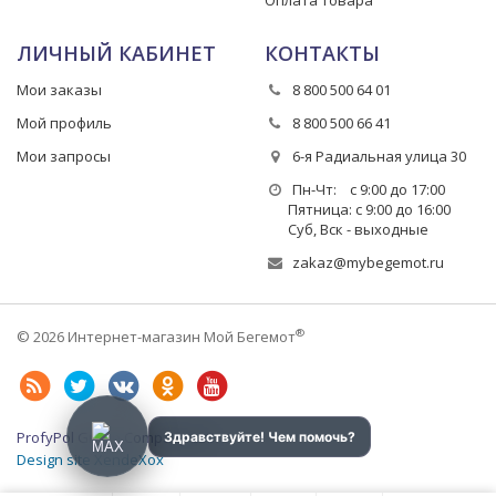
Оплата товара
ЛИЧНЫЙ КАБИНЕТ
КОНТАКТЫ
Мои заказы
8 800 500 64 01
Мой профиль
8 800 500 66 41
Мои запросы
6-я Радиальная улица 30
Пн-Чт: с 9:00 до 17:00
Пятница: с 9:00 до 16:00
Суб, Вск - выходные
zakaz@mybegemot.ru
®
© 2026 Интернет-магазин Мой Бегемот
ProfyPol Group Company LLC
Design site XendeXox