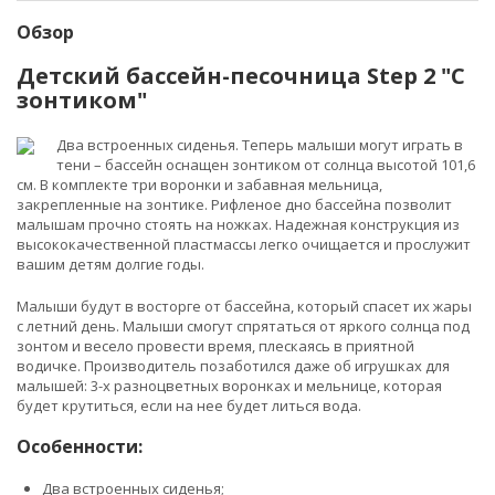
Обзор
Детский бассейн-песочница Step 2 "С
зонтиком"
Два встроенных сиденья. Теперь малыши могут играть в
тени – бассейн оснащен зонтиком от солнца высотой 101,6
см. В комплекте три воронки и забавная мельница,
закрепленные на зонтике. Рифленое дно бассейна позволит
малышам прочно стоять на ножках. Надежная конструкция из
высококачественной пластмассы легко очищается и прослужит
вашим детям долгие годы.
Малыши будут в восторге от бассейна, который спасет их жары
с летний день. Малыши смогут спрятаться от яркого солнца под
зонтом и весело провести время, плескаясь в приятной
водичке. Производитель позаботился даже об игрушках для
малышей: 3-х разноцветных воронках и мельнице, которая
будет крутиться, если на нее будет литься вода.
Особенности:
Два встроенных сиденья;