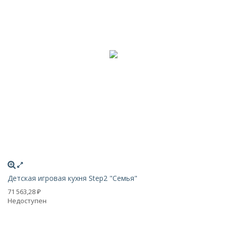
Детская игровая кухня Step2 "Семья"
Де
71 563,28
26
₽
Недоступен
Н