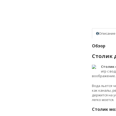
Описание
Обзор
Столик 
Столик 
игр с во
воображение.
Вода льется ч
как каналы, р
держится на у
легко моется.
Столик мо