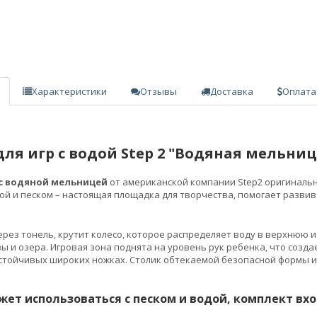
Характеристики
Отзывы
Доставка
Оплата
для игр с водой Step 2 "Водяная мельниц
с водяной мельницей
от американской компании Step2 оригинальн
дой и песком – настоящая площадка для творчества, помогает разви
ерез тонель, крутит колесо, которое распределяет воду в верхнюю и
вы и озера. Игровая зона поднята на уровень рук ребенка, что созд
стойчивых широких ножках. Столик обтекаемой безопасной формы и
жет использоваться с песком и водой, комплект вх