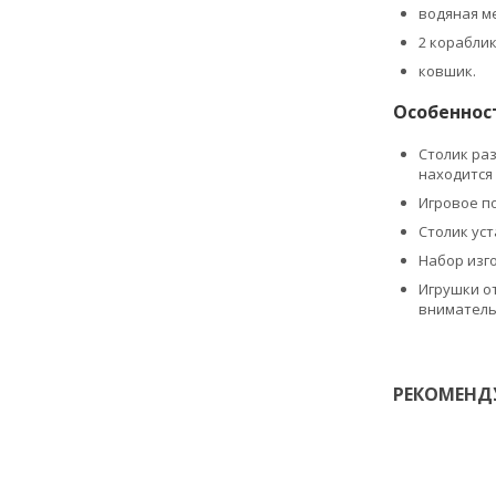
водяная м
2 корабли
ковшик.
Особеннос
Столик раз
находится 
Игровое п
Столик ус
Набор изго
Игрушки о
внимательн
РЕКОМЕНД