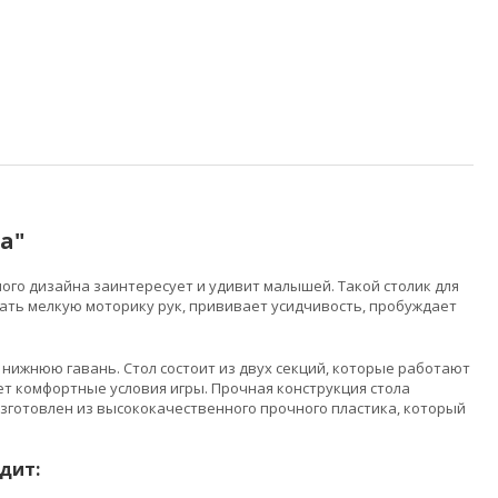
а"
ого дизайна заинтересует и удивит малышей. Такой столик для
вать мелкую моторику рук, прививает усидчивость, пробуждает
 нижнюю гавань. Стол состоит из двух секций, которые работают
ает комфортные условия игры. Прочная конструкция стола
зготовлен из высококачественного прочного пластика, который
одит: