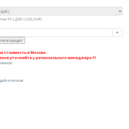
еж ТК СДЭК (+
235,20
)
₽
+
а стоимость в Москве.
ионе уточняйте у регионального менеджера !!!
ранное
одой и песком