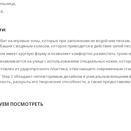
ельница,
ка,
ти:
бит на игровые зоны, которые при заполнении их водой или песком, 
башня с водяным колесом, которое приводится в действие силой пес
оле имеет круглую форму и позволяет комфортно разместить троих 
танавливается на улице с использованием специальных ножек, кото
товлен из ударопрочного пластика, отвечающего современным станд
т Step 2 обладают неповторимым дизайном и уникальным внешним в
ость, раскрыть его творческие способности, а также предоставляю
УЕМ ПОСМОТРЕТЬ