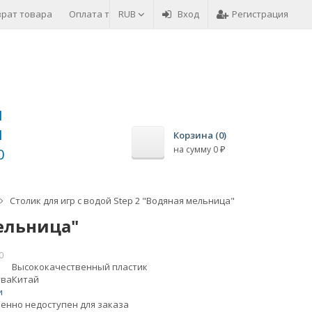
врат товара
Оплата товара
RUB
Вход
Регистрация
1
1
Корзина (
0
)
на сумму
0
₽
0
Столик для игр с водой Step 2 "Водяная мельница"
мельница"
0
Высококачественный пластик
тва
Китай
и
енно недоступен для заказа