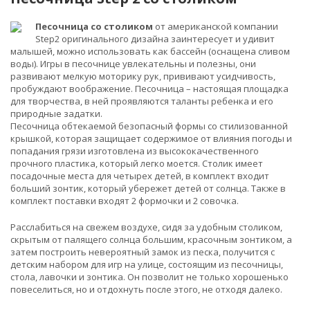
Песочница со столиком
от американской компании
Step2 оригинального дизайна заинтересует и удивит
малышей, можно использовать как бассейн (оснащена сливом
воды). Игры в песочнице увлекательны и полезны, они
развивают мелкую моторику рук, прививают усидчивость,
пробуждают воображение. Песочница – настоящая площадка
для творчества, в ней проявляются таланты ребенка и его
природные задатки.
Песочница обтекаемой безопасный формы со стилизованной
крышкой, которая защищает содержимое от влияния погоды и
попадания грязи изготовлена из высококачественного
прочного пластика, который легко моется. Столик имеет
посадочные места для четырех детей, в комплект входит
больший зонтик, который убережет детей от солнца. Также в
комплект поставки входят 2 формочки и 2 совочка.
Расслабиться на свежем воздухе, сидя за удобным столиком,
скрытым от палящего солнца большим, красочным зонтиком, а
затем построить невероятный замок из песка, получится с
детским набором для игр на улице, состоящим из песочницы,
стола, лавочки и зонтика. Он позволит не только хорошенько
повеселиться, но и отдохнуть после этого, не отходя далеко.