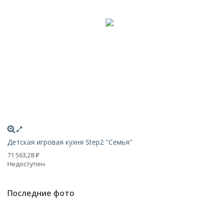
Детская игровая кухня Step2 "Семья"
Де
71 563,28
26
₽
Недоступен
Н
Последние фото