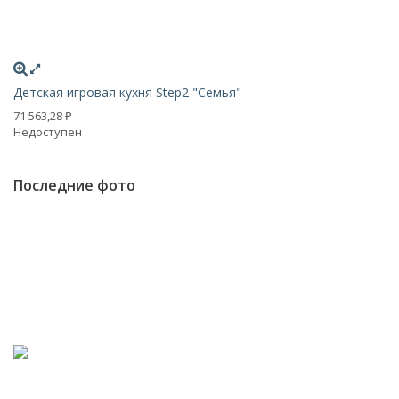
Детская игровая кухня Step2 "Семья"
Де
71 563,28
26
₽
Недоступен
Н
Последние фото