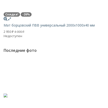
Скидка!
-26%
Бо
Мат борцовский ПВВ универсальный 2000х1000х40 мм
о
Н
2 950
4 000
₽
₽
Недоступен
Последние фото