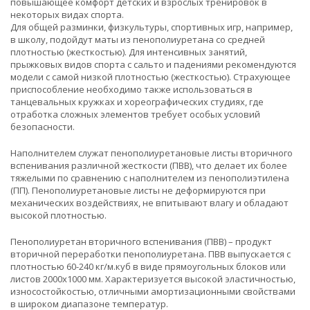
повышающее комфорт детских и взрослых тренировок в
некоторых видах спорта.
Для общей разминки, физкультуры, спортивных игр, например,
в школу, подойдут маты из пенополиуретана со средней
плотностью (жесткостью). Для интенсивных занятий,
прыжковых видов спорта с сальто и падениями рекомендуются
модели с самой низкой плотностью (жесткостью). Страхующее
приспособление необходимо также использоваться в
танцевальных кружках и хореографических студиях, где
отработка сложных элементов требует особых условий
безопасности.
Наполнителем служат пенополиуретановые листы вторичного
вспенивания различной жесткости (ПВВ), что делает их более
тяжелыми по сравнению с наполнителем из пенополиэтилена
(ПП). Пенополиуретановые листы не деформируются при
механических воздействиях, не впитывают влагу и обладают
высокой плотностью.
Пенополиуретан вторичного вспенивания (ПВВ) – продукт
вторичной переработки пенополиуретана. ПВВ выпускается с
плотностью 60-240 кг/м.куб в виде прямоугольных блоков или
листов 2000х1000 мм. Характеризуется высокой эластичностью,
износостойкостью, отличными амортизационными свойствами
в широком диапазоне температур.