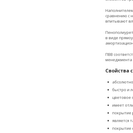
Наполнителем 
сравнению с н
впитывают вл
Пенополиурета
в виде прямоу
амортизацион
ПВВ соответст
менеджмента ка
Свойства 
абсолютно
быстро и л
цветовое 
имеет отл
покрытие 
является 
покрытие с