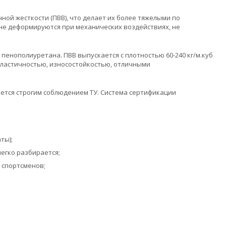
ой жесткости (ПВВ), что делает их более тяжелыми по
не деформируются при механических воздействиях, не
енополиуретана. ПВВ выпускается с плотностью 60-240 кг/м.куб
 эластичностью, износостойкостью, отличными
ется строгим соблюдением ТУ. Система сертификации
ты);
легко разбирается;
 спортсменов;