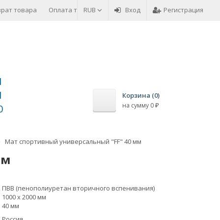
врат товара
Оплата товара
RUB
Вход
Регистрация
1
1
Корзина (
0
)
на сумму
0
₽
0
Мат спортивный универсальный "FF" 40 мм
мм
0
ПВВ (пенополиуретан вторичного вспенивания)
1000 x 2000 мм
40 мм
Россия