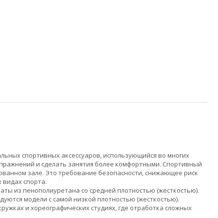
альных спортивных аксессуаров, использующийся во многих
 упражнений и сделать занятия более комфортными. Спортивный
дованном зале. Это требование безопасности, снижающее риск
 видах спорта.
маты из пенополиуретана со средней плотностью (жесткостью).
дуются модели с самой низкой плотностью (жесткостью).
ужках и хореографических студиях, где отработка сложных