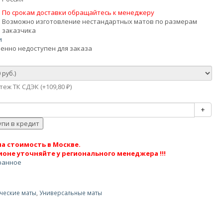
По срокам доставки обращайтесь к менеджеру
Возможно изготовление нестандартных матов по размерам
заказчика
и
енно недоступен для заказа
еж ТК СДЭК (+
109,80
)
₽
+
а стоимость в Москве.
ионе уточняйте у регионального менеджера !!!
ранное
ческие маты
,
Универсальные маты