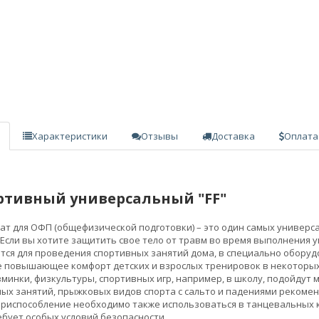
Характеристики
Отзывы
Доставка
Оплата
ртивный универсальный "FF"
т для ОФП (общефизической подготовки) – это один самых универс
 Если вы хотите защитить свое тело от травм во время выполнения
тся для проведения спортивных занятий дома, в специально обору
е повышающее комфорт детских и взрослых тренировок в некоторых
минки, физкультуры, спортивных игр, например, в школу, подойдут 
ых занятий, прыжковых видов спорта с сальто и падениями рекомен
испособление необходимо также использоваться в танцевальных кр
бует особых условий безопасности.