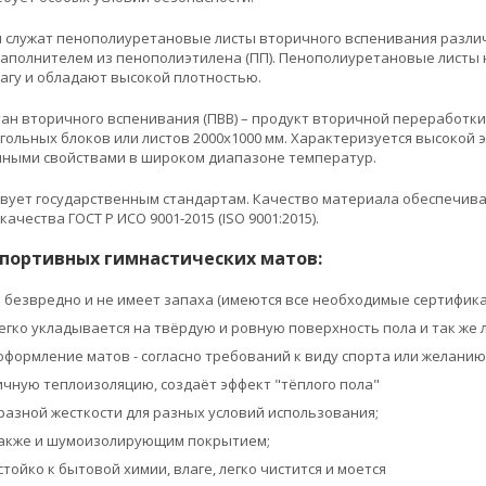
служат пенополиуретановые листы вторичного вспенивания различн
аполнителем из пенополиэтилена (ПП). Пенополиуретановые листы 
агу и обладают высокой плотностью.
н вторичного вспенивания (ПВВ) – продукт вторичной переработки п
гольных блоков или листов 2000х1000 мм. Характеризуется высокой
ными свойствами в широком диапазоне температур.
вует государственным стандартам. Качество материала обеспечива
чества ГОСТ Р ИСО 9001-2015 (ISO 9001:2015).
спортивных гимнастических матов:
 безвредно и не имеет запаха (имеются все необходимые сертифика
егко укладывается на твёрдую и ровную поверхность пола и так же 
оформление матов - согласно требований к виду спорта или желанию
ичную теплоизоляцию, создаёт эффект "тёплого пола"
разной жесткости для разных условий использования;
также и шумоизолирующим покрытием;
тойко к бытовой химии, влаге, легко чистится и моется