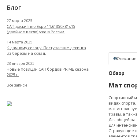
Блог
27 марта 2025
САП доски Inno Expo 11.6′ 350x81x15
(двойное весло) уже в России.
14 марта 2025
К дачному сезону! Поступление декинга
из березы на склад.
Описание
23 января 2025
Новые позиции САП бордов PRIME сезона
Обзор
2025 г.
Мат спо
Все записи
Спортивный ма
видах спорта.
мат используе
травм, а такж
Для общей раз
Для интенсивн
Страхующее пр
элементов тре