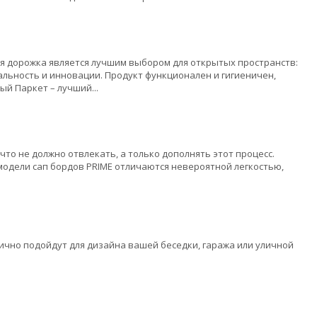
ая дорожка является лучшим выбором для открытых пространств:
альность и инновации. Продукт функционален и гигиеничен,
ый Паркет – лучший...
что не должно отвлекать, а только дополнять этот процеcc.
модели сап бордов PRIME отличаются невероятной легкостью,
ично подойдут для дизайна вашей беседки, гаража или уличной