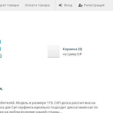
врат товара
Оплата товара
Вход
Регистрация
1
1
Корзина (
0
)
на сумму
0
0
₽
и.
бителей. Модель в размере 11’6. САП-доска рассчитана на
ка для Сап серфинга идеально подходит для катания как по
ки на любом водоеме нашей страны....