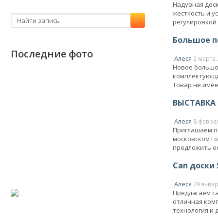
Надувная доск
жесткость и у
регулировкой 
Большое п
Последние фото
Алеся
2 марта 
Новое большое
комплектующи
Товар не имее
ВЫСТАВКА 
Алеся
8 февра
Приглашаем по
московском Го
предложить ос
Сап доски 
Алеся
29 январ
Предлагаем са
отличная ком
технология и 