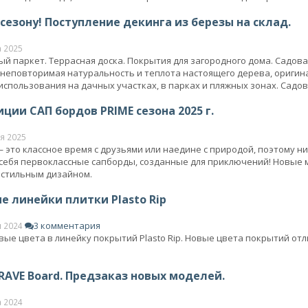
сезону! Поступление декинга из березы на склад.
а 2025
ый паркет. Террасная доска. Покрытия для загородного дома. Садов
 неповторимая натуральность и теплота настоящего дерева, оригин
использования на дачных участках, в парках и пляжных зонах. Садов
ции САП бордов PRIME сезона 2025 г.
я 2025
 это классное время с друзьями или наедине с природой, поэтому ни
себя первоклассные сапборды, созданные для приключений! Новые 
 стильным дизайном.
 линейки плитки Plasto Rip
3 комментария
я 2024
ые цвета в линейку покрытий Plasto Rip. Новые цвета покрытий отл
RAVE Board. Предзаказ новых моделей.
а 2024