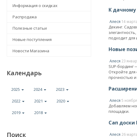
Информация о скидках
К дачному 
Распродажа
Алеся
14 март
Декинг. Садов
Полезные статьи
элегантность,
подходит для 
Новые поступления
Новые пози
Новости Магазина
Алеся
23 январ
SUP-бординг —
Календарь
Откройте для 
прочностью и
Расширение
2025
2024
2023
Алеся
5 ноябр
2022
2021
2020
Добавляем нов
площадки.
2019
2018
Сап доски 
Поиск
Алеся
26 март