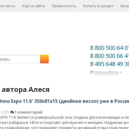
онтакты
Карта сайта
Приватность
Купить в кредит
Воз
8 800 500 64 0
8 800 500 66 4
8 495 648 49 3
Часы работы
 автора Алеся
nno Expo 11.6′ 350x81x15 (двойное весло) уже в Росси
1 комментарий
а 2025
XPO 11.6′ является универсальной, она создана для начинающих и лю
вес райдера в 140 кг и подходит для мужчин и женщин. Надувная дос
 по гладкой воде, что позволяет провести активный отдых практичес