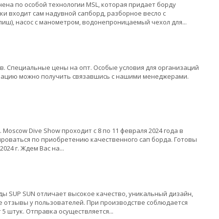
нена по особой технологии MSL, которая придает борду
ки входит сам надувной сапборд, разборное весло с
иш), насос с манометром, водонепроницаемый чехол для...
в. Специальные цены на опт. Особые условия для организаций
ацию можно получить связавшись с нашими менеджерами.
Moscow Dive Show проходит с 8 по 11 февраля 2024 года в
ироваться по приобретению качественного сап борда. Готовы
4 г. Ждем Вас на...
рды SUP SUN отличает высокое качество, уникальный дизайн,
е отзывы у пользователей. При производстве соблюдается
5 штук. Отправка осуществляется...