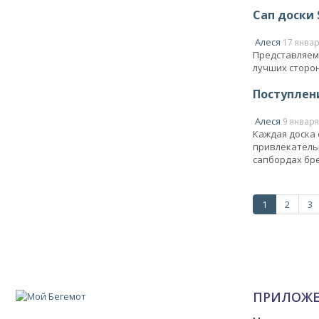
Сап доски 
Алеся
17 январ
Представляем 
лучших сторон
Поступлени
Алеся
9 января
Каждая доска
привлекательн
сапбордах бре
1
2
3
ПРИЛОЖ