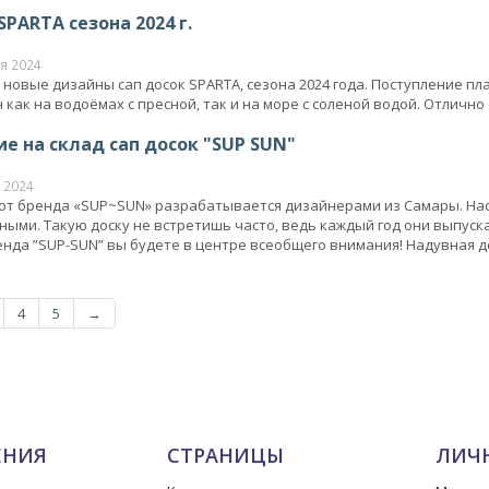
SPARTA сезона 2024 г.
я 2024
новые дизайны сап досок SPARTA, сезона 2024 года. Поступление пла
 как на водоёмах с пресной, так и на море с соленой водой. Отлично
е на склад сап досок "SUP SUN"
 2024
 от бренда «SUP~SUN» разрабатывается дизайнерами из Самары. Н
ыми. Такую доску не встретишь часто, ведь каждый год они выпуск
нда ”SUP-SUN” вы будете в центре всеобщего внимания! Надувная д
4
5
→
ЕНИЯ
СТРАНИЦЫ
ЛИЧ