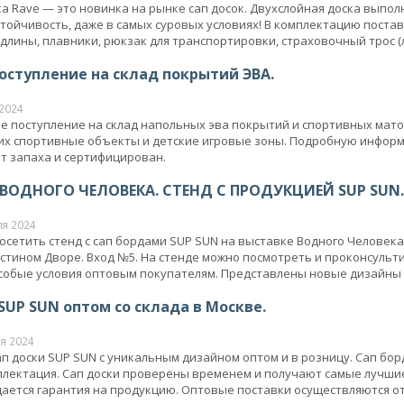
а Rave — это новинка на рынке сап досок. Двухслойная доска выпол
стойчивость, даже в самых суровых условиях! В комплектацию постав
длины, плавники, рюкзак для транспортировки, страховочный трос (л
оступление на склад покрытий ЭВА.
2024
 поступление на склад напольных эва покрытий и спортивных мато
х спортивные объекты и детские игровые зоны. Подробную информ
т запаха и сертифицирован.
ВОДНОГО ЧЕЛОВЕКА. СТЕНД С ПРОДУКЦИЕЙ SUP SUN.
ля 2024
сетить стенд с сап бордами SUP SUN на выставке Водного Человека. 
стином Дворе. Вход №5. На стенде можно посмотреть и проконсульт
обые условия оптовым покупателям. Представлены новые дизайны 202
SUP SUN оптом со склада в Москве.
я 2024
п доски SUP SUN с уникальным дизайном оптом и в розницу. Сап бо
плектация. Сап доски проверены временем и получают самые лучши
дается гарантия на продукцию. Оптовые поставки осуществляются от 