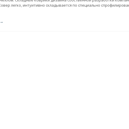
 чехлом. Складные коврики дизайна собственной разработки компа
Ковер легко, интуитивно складывается по специально спрофилирова
 →