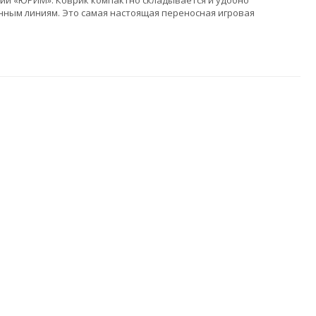
нии «ЮРИМ». Коврик компактно складывается и удобно
нным линиям. Это самая настоящая переносная игровая