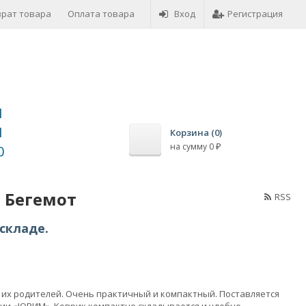
врат товара
Оплата товара
Вход
Регистрация
1
1
Корзина (
0
)
на сумму
0
0
₽
 Бегемот
RSS
складе.
е их родителей. Очень практичный и компактный. Поставляется